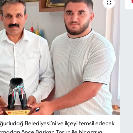
Y
ğurludağ Belediyesi’ni ve ilçeyi temsil edecek
madan önce Başkan Torun ile bir araya