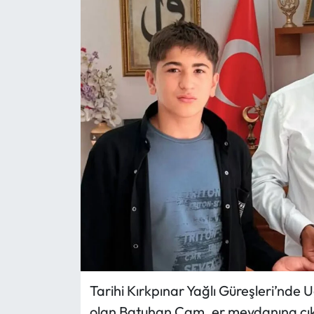
Eğitim
Ekonomi
Güncel
İskilip Haberleri
Kargı Haberleri
Kimdir?
Kültür Sanat
Laçin Haberleri
Tarihi Kırkpınar Yağlı Güreşleri’nde U
olan Batuhan Çam, er meydanına çık
Magazin