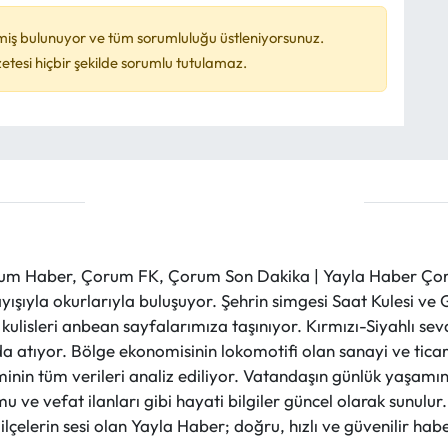
miş bulunuyor ve tüm sorumluluğu üstleniyorsunuz.
esi hiçbir şekilde sorumlu tutulamaz.
m Haber, Çorum FK, Çorum Son Dakika | Yayla Haber Çorum
layışıyla okurlarıyla buluşuyor. Şehrin simgesi Saat Kulesi 
et kulisleri anbean sayfalarımıza taşınıyor. Kırmızı-Siyahlı s
a atıyor. Bölge ekonomisinin lokomotifi olan sanayi ve ticare
nin tüm verileri analiz ediliyor. Vatandaşın günlük yaşamını
 ve vefat ilanları gibi hayati bilgiler güncel olarak sunulu
çelerin sesi olan Yayla Haber; doğru, hızlı ve güvenilir haber