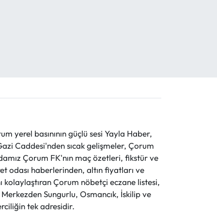
 yerel basınının güçlü sesi Yayla Haber,
ve Gazi Caddesi'nden sıcak gelişmeler, Çorum
evdamız Çorum FK'nın maç özetleri, fikstür ve
t odası haberlerinden, altın fiyatları ve
 kolaylaştıran Çorum nöbetçi eczane listesi,
r. Merkezden Sungurlu, Osmancık, İskilip ve
ciliğin tek adresidir.