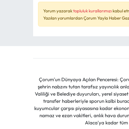
Yorum yazarak
topluluk kurallarımızı
kabul et
Yazılan yorumlardan Çorum Yayla Haber Gazet
Çorum'un Dünyaya Açılan Penceresi: Çoru
şehrin nabzını tutan tarafsız yayıncılık an
Valiliği ve Belediye duyuruları, yerel siyas
transfer haberleriyle sporun kalbi burad
kuyumcular çarşısı piyasasına kadar ekonomi
namaz ve ezan vakitleri, anlık hava durumu
Alaca'ya kadar tüm il