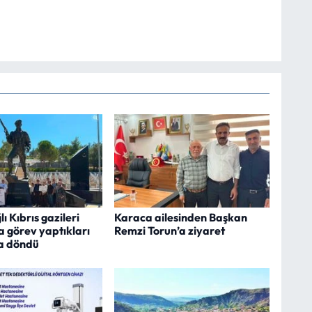
ı Kıbrıs gazileri
Karaca ailesinden Başkan
ra görev yaptıkları
Remzi Torun’a ziyaret
a döndü