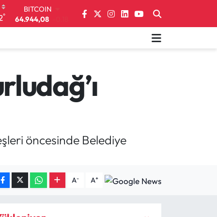
64.944,08
-0.18
DOLAR
°
2
47,7436
0.18
EURO
55,2510
0.32
STERLİN
64,4811
0.38
rludağ’ı
GRAM ALTIN
6660.55
0.03
BİST100
13.779
-14
şleri öncesinde Belediye
-
+
A
A