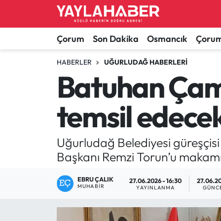
Alaca Haberleri
Çorum Nöbetçi Eczaneler
Çorum
Son Dakika
Osmancık
Çorum
Bayat Haberleri
Çorum Hava Durumu
HABERLER
UĞURLUDAĞ HABERLERI
Batuhan Çam 
Bilgi - Keşfet Haberleri
Çorum Namaz Vakitleri
temsil edece
Bilim ve Teknoloji
Çorum Trafik Yoğunluk Haritası
Boğazkale Haberleri
TFF 1.Lig Puan Durumu ve Fikstür
Uğurludağ Belediyesi güreşçisi
Başkanı Remzi Torun’u makamın
Çorum Haberleri
Tüm Manşetler
EBRU ÇALIK
27.06.2026 - 16:30
27.06.20
MUHABIR
Çorum Son Dakika Haberleri
Son Dakika Haberleri
YAYINLANMA
GÜNC
Dodurga Haberleri
Haber Arşivi