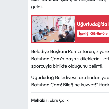
geldi.
Mecitözü Haberleri
Uğurludağ’da 
Oğuzlar Haberleri
İçeriği Görüntüle
Ortaköy Haberleri
Osmancık Haberleri
Belediye Başkanı Remzi Torun, ziyar
Batuhan Çam’a başarı dileklerini ilet
Otomotiv
sporcuyla birlikte olduğunu belirtti.
Resmi İlan
Uğurludağ Belediyesi tarafından yapı
Batuhan Çam! Bileğine kuvvet!” ifadel
Resmi Reklam
Sağlık
Muhabir:
Ebru Çalık