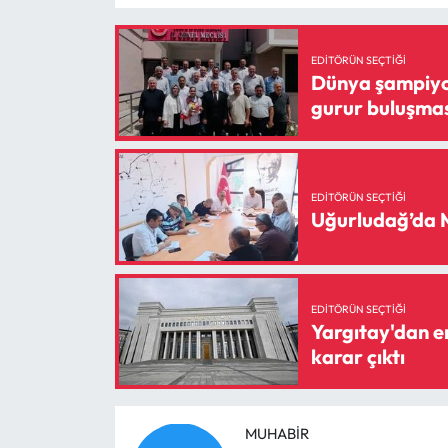
Siyaset
Spor
EDITÖRÜN SEÇTIĞI
Dünya şampiyon
gurur buluşmas
Sungurlu Haberleri
Turizm
EDITÖRÜN SEÇTIĞI
Uğurludağ Haberleri
Uğurludağ’da 
Yaşam
EDITÖRÜN SEÇTIĞI
Yayla Haber
Yargıtay'dan em
karar çıktı
Yemek Tarifleri
Yerel Haberler
MUHABIR