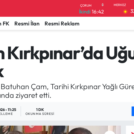
3
İkindi
16:42
 FK
Resmi İlan
Resmi Reklam
Kırkpınar’da Uğu
k
 Batuhan Çam, Tarihi Kırkpınar Yağlı Güre
da ziyaret etti.
26 - 11:25
1 DK
ELLEME
OKUNMA SÜRESI