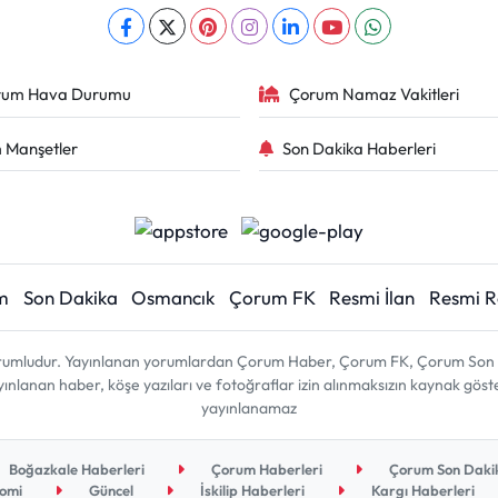
rum Hava Durumu
Çorum Namaz Vakitleri
 Manşetler
Son Dakika Haberleri
m
Son Dakika
Osmancık
Çorum FK
Resmi İlan
Resmi 
sorumludur. Yayınlanan yorumlardan Çorum Haber, Çorum FK, Çorum Son D
 yayınlanan haber, köşe yazıları ve fotoğraflar izin alınmaksızın kaynak gös
yayınlanamaz
Boğazkale Haberleri
Çorum Haberleri
Çorum Son Dakik
omi
Güncel
İskilip Haberleri
Kargı Haberleri