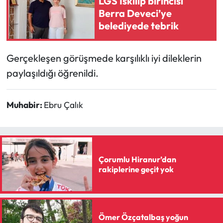
LGS İskilip birincisi
Berra Deveci’ye
Mecitözü Haberleri
belediyede tebrik
Oğuzlar Haberleri
Gerçekleşen görüşmede karşılıklı iyi dileklerin
paylaşıldığı öğrenildi.
Ortaköy Haberleri
Osmancık Haberleri
Muhabir:
Ebru Çalık
Otomotiv
Resmi İlan
Çorumlu Hiranur’dan
rakiplerine geçit yok
Resmi Reklam
Sağlık
Ömer Özçatalbaş yoğun