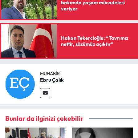
Siyaset
bakımda yaşam mücadelesi
veriyor
Spor
Sungurlu Haberleri
Hakan Tekercioğlu: “Tavrımız
nettir, sözümüz açıktır”
Turizm
Uğurludağ Haberleri
MUHABIR
Ebru Çalık
Yaşam
Yayla Haber
Yemek Tarifleri
Bunlar da ilginizi çekebilir
Yerel Haberler