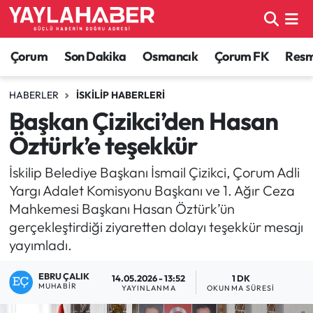
Alaca Haberleri
Çorum Nöbetçi Eczaneler
Çorum
Son Dakika
Osmancık
Çorum FK
Resmi
Bayat Haberleri
Çorum Hava Durumu
HABERLER
İSKILIP HABERLERI
Başkan Çizikci’den Hasan
Bilgi - Keşfet Haberleri
Çorum Namaz Vakitleri
Öztürk’e teşekkür
Bilim ve Teknoloji
Çorum Trafik Yoğunluk Haritası
İskilip Belediye Başkanı İsmail Çizikci, Çorum Adli
Yargı Adalet Komisyonu Başkanı ve 1. Ağır Ceza
Boğazkale Haberleri
TFF 1.Lig Puan Durumu ve Fikstür
Mahkemesi Başkanı Hasan Öztürk’ün
gerçekleştirdiği ziyaretten dolayı teşekkür mesajı
Çorum Haberleri
Tüm Manşetler
yayımladı.
Çorum Son Dakika Haberleri
Son Dakika Haberleri
EBRU ÇALIK
14.05.2026 - 13:52
1 DK
MUHABIR
YAYINLANMA
OKUNMA SÜRESI
Dodurga Haberleri
Haber Arşivi