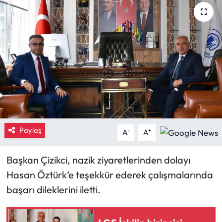
Eğitim
Ekonomi
Güncel
İskilip Haberleri
Kargı Haberleri
Paylaş
-
+
A
A
Kimdir?
Başkan Çizikci, nazik ziyaretlerinden dolayı
Kültür Sanat
Hasan Öztürk’e teşekkür ederek çalışmalarında
başarı dileklerini iletti.
Laçin Haberleri
Magazin