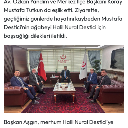
Av. Özkan Yandım ve Merkez İlçe Başkanı Koray
Mustafa Tutkun da eşlik etti. Ziyarette,
Mecitözü Haberleri
geçtiğimiz günlerde hayatını kaybeden Mustafa
Destici’nin ağabeyi Halil Nural Destici için
Oğuzlar Haberleri
başsağlığı dilekleri iletildi.
Ortaköy Haberleri
Osmancık Haberleri
Otomotiv
Resmi İlan
Resmi Reklam
Sağlık
Başkan Aşgın, merhum Halil Nural Destici’ye