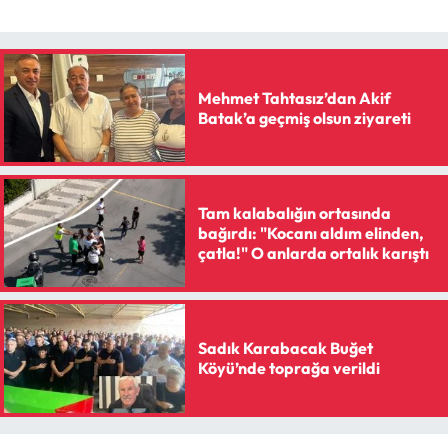
Mehmet Tahtasız’dan Akif
Batak’a geçmiş olsun ziyareti
Tam kalabalığın ortasında
bağırdı: "Kocanı aldım elinden,
çatla!" O anlarda ortalık karıştı
Sadık Karabacak Buğet
Köyü’nde toprağa verildi