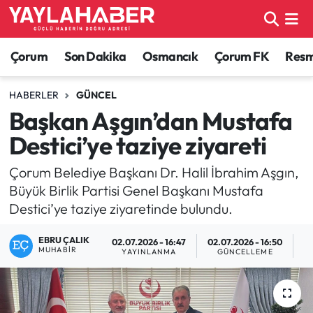
Alaca Haberleri
Çorum Nöbetçi Eczaneler
Çorum
Son Dakika
Osmancık
Çorum FK
Resmi
Bayat Haberleri
Çorum Hava Durumu
HABERLER
GÜNCEL
Başkan Aşgın’dan Mustafa
Bilgi - Keşfet Haberleri
Çorum Namaz Vakitleri
Destici’ye taziye ziyareti
Bilim ve Teknoloji
Çorum Trafik Yoğunluk Haritası
Çorum Belediye Başkanı Dr. Halil İbrahim Aşgın,
Büyük Birlik Partisi Genel Başkanı Mustafa
Boğazkale Haberleri
TFF 1.Lig Puan Durumu ve Fikstür
Destici’ye taziye ziyaretinde bulundu.
Çorum Haberleri
Tüm Manşetler
EBRU ÇALIK
02.07.2026 - 16:47
02.07.2026 - 16:50
MUHABIR
YAYINLANMA
GÜNCELLEME
O
Çorum Son Dakika Haberleri
Son Dakika Haberleri
Dodurga Haberleri
Haber Arşivi