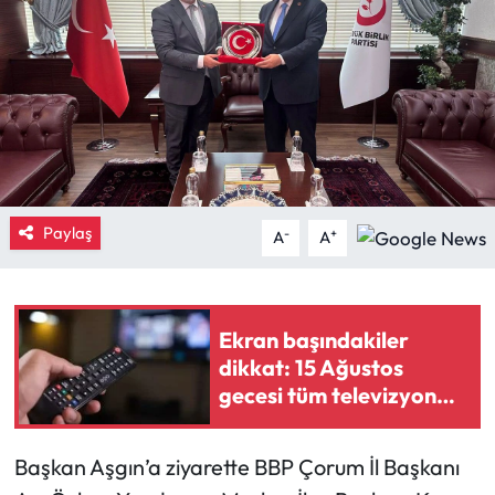
Eğitim
Ekonomi
Güncel
İskilip Haberleri
Paylaş
-
+
A
A
Kargı Haberleri
Kimdir?
Ekran başındakiler
dikkat: 15 Ağustos
Kültür Sanat
gecesi tüm televizyon
yayınları taşınıyor
Laçin Haberleri
Başkan Aşgın’a ziyarette BBP Çorum İl Başkanı
Magazin