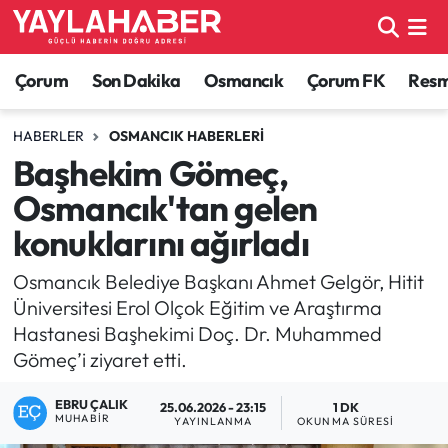
Alaca Haberleri
Çorum Nöbetçi Eczaneler
Çorum
Son Dakika
Osmancık
Çorum FK
Resmi
Bayat Haberleri
Çorum Hava Durumu
HABERLER
OSMANCIK HABERLERI
Başhekim Gömeç,
Bilgi - Keşfet Haberleri
Çorum Namaz Vakitleri
Osmancık'tan gelen
Bilim ve Teknoloji
Çorum Trafik Yoğunluk Haritası
konuklarını ağırladı
Boğazkale Haberleri
TFF 1.Lig Puan Durumu ve Fikstür
Osmancık Belediye Başkanı Ahmet Gelgör, Hitit
Üniversitesi Erol Olçok Eğitim ve Araştırma
Çorum Haberleri
Tüm Manşetler
Hastanesi Başhekimi Doç. Dr. Muhammed
Gömeç’i ziyaret etti.
Çorum Son Dakika Haberleri
Son Dakika Haberleri
EBRU ÇALIK
25.06.2026 - 23:15
1 DK
MUHABIR
YAYINLANMA
OKUNMA SÜRESI
Dodurga Haberleri
Haber Arşivi