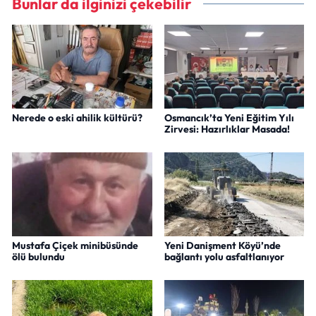
Bunlar da ilginizi çekebilir
Nerede o eski ahilik kültürü?
Osmancık’ta Yeni Eğitim Yılı
Zirvesi: Hazırlıklar Masada!
Mustafa Çiçek minibüsünde
Yeni Danişment Köyü’nde
ölü bulundu
bağlantı yolu asfaltlanıyor