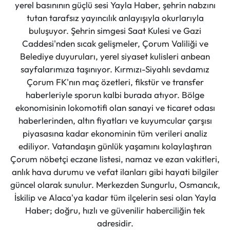
yerel basınının güçlü sesi Yayla Haber, şehrin nabzını
tutan tarafsız yayıncılık anlayışıyla okurlarıyla
buluşuyor. Şehrin simgesi Saat Kulesi ve Gazi
Caddesi'nden sıcak gelişmeler, Çorum Valiliği ve
Belediye duyuruları, yerel siyaset kulisleri anbean
sayfalarımıza taşınıyor. Kırmızı-Siyahlı sevdamız
Çorum FK'nın maç özetleri, fikstür ve transfer
haberleriyle sporun kalbi burada atıyor. Bölge
ekonomisinin lokomotifi olan sanayi ve ticaret odası
haberlerinden, altın fiyatları ve kuyumcular çarşısı
piyasasına kadar ekonominin tüm verileri analiz
ediliyor. Vatandaşın günlük yaşamını kolaylaştıran
Çorum nöbetçi eczane listesi, namaz ve ezan vakitleri,
anlık hava durumu ve vefat ilanları gibi hayati bilgiler
güncel olarak sunulur. Merkezden Sungurlu, Osmancık,
İskilip ve Alaca'ya kadar tüm ilçelerin sesi olan Yayla
Haber; doğru, hızlı ve güvenilir haberciliğin tek
adresidir.