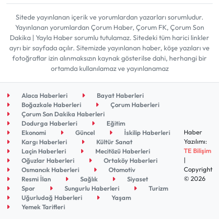
Sitede yayınlanan içerik ve yorumlardan yazarları sorumludur.
Yayınlanan yorumlardan Çorum Haber, Çorum FK, Çorum Son
Dakika | Yayla Haber sorumlu tutulamaz. Sitedeki tüm harici linkler
ayrı bir sayfada açılır. Sitemizde yayınlanan haber, köşe yazıları ve
fotoğraflar izin alınmaksızın kaynak gösterilse dahi, herhangi bir
ortamda kullanılamaz ve yayınlanamaz
Alaca Haberleri
Bayat Haberleri
Boğazkale Haberleri
Çorum Haberleri
Çorum Son Dakika Haberleri
Dodurga Haberleri
Eğitim
Haber
Ekonomi
Güncel
İskilip Haberleri
Yazılımı:
Kargı Haberleri
Kültür Sanat
TE Bilişim
Laçin Haberleri
Mecitözü Haberleri
|
Oğuzlar Haberleri
Ortaköy Haberleri
Copyright
Osmancık Haberleri
Otomotiv
© 2026
Resmi İlan
Sağlık
Siyaset
Spor
Sungurlu Haberleri
Turizm
Uğurludağ Haberleri
Yaşam
Yemek Tarifleri