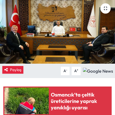
Eğitim
Ekonomi
Güncel
İskilip Haberleri
Kargı Haberleri
Paylaş
-
+
A
A
Kimdir?
Kültür Sanat
Osmancık’ta çeltik
üreticilerine yaprak
Laçin Haberleri
yanıklığı uyarısı
Magazin