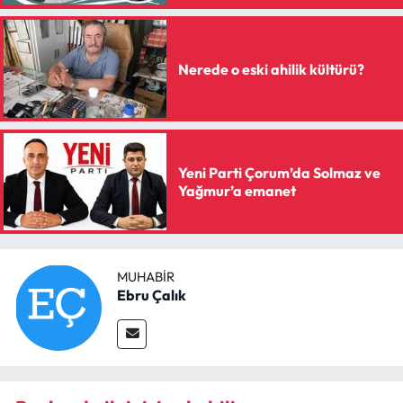
Siyaset
Spor
Nerede o eski ahilik kültürü?
Sungurlu Haberleri
Turizm
Yeni Parti Çorum’da Solmaz ve
Uğurludağ Haberleri
Yağmur’a emanet
Yaşam
MUHABIR
Yayla Haber
Ebru Çalık
Yemek Tarifleri
Yerel Haberler