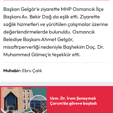
Başkan Gelgör’e ziyarette MHP Osmancık İlçe
Mecitözü Haberleri
Başkanı Av. Bekir Dağ da eşlik etti. Ziyarette
sağlık hizmetleri ve yürütülen çalışmalar üzerine
Oğuzlar Haberleri
değerlendirmelerde bulunuldu. Osmancık
Ortaköy Haberleri
Belediye Başkanı Ahmet Gelgör,
misafirperverliği nedeniyle Başhekim Doç. Dr.
Osmancık Haberleri
Muhammed Gömeç’e teşekkür etti.
Otomotiv
Muhabir:
Ebru Çalık
Resmi İlan
Resmi Reklam
Uzm. Dr. İrem Şenoymak
Sağlık
Çorum’da göreve başladı