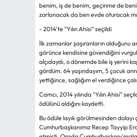
benim, iş de benim, geçinme de beni
zorlanacak da ben evde oturacak mı
- 2014'te "Yılın Ahisi" seçildi
İlk zamanlar şaşıranların olduğunu an
görünce kendisine güvendiğini vurgula
alçıdaydı, o dönemde bile iş yerini k
gördüm. 64 yaşındayım, 5 çocuk anne
yettiğince, sağlığım el verdiğince ç
Camcı, 2014 yılında "Yılın Ahisi" seçi
ödülünü aldığını kaydetti.
Bu ödüle layık görülmesinden dolayı 
Cumhurbaşkanımız Recep Tayyip Erdoğ
etmişti. Orada Cumhurbaşkanı'mızla 