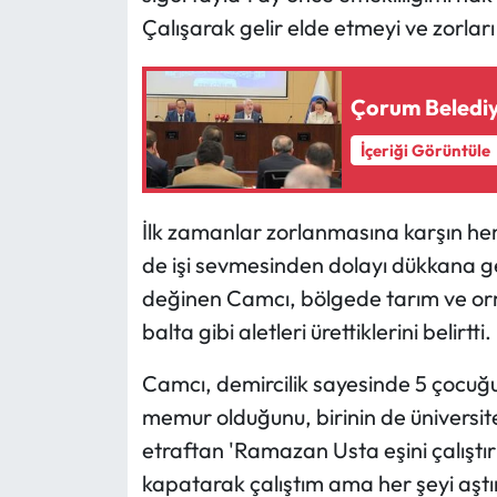
Çalışarak gelir elde etmeyi ve zorla
Çorum Belediye
İçeriği Görüntüle
İlk zamanlar zorlanmasına karşın h
de işi sevmesinden dolayı dükkana gel
değinen Camcı, bölgede tarım ve orm
balta gibi aletleri ürettiklerini belirtti.
Camcı, demircilik sayesinde 5 çocuğund
memur olduğunu, birinin de üniversite
etraftan 'Ramazan Usta eşini çalıştırıy
kapatarak çalıştım ama her şeyi aşt