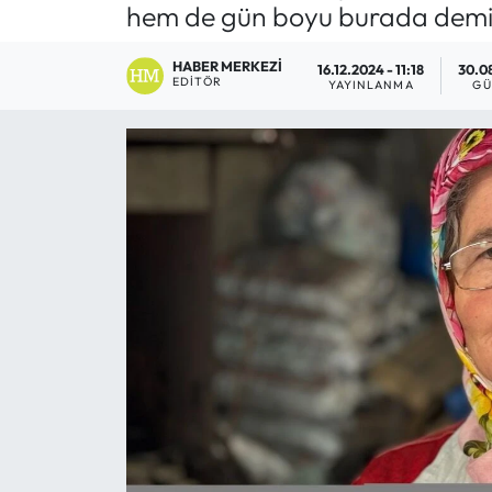
hem de gün boyu burada demi
Eğitim
HABER MERKEZI
16.12.2024 - 11:18
30.08
EDITÖR
YAYINLANMA
GÜ
Ekonomi
Güncel
İskilip Haberleri
Kargı Haberleri
Kimdir?
Kültür Sanat
Laçin Haberleri
Magazin