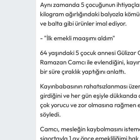
Siyaset
Aynı zamanda 5 çocuğunun ihtiyaçları 
kilogram ağırlığındaki balyozla kömü
Spor
ve balta gibi ürünler imal ediyor.
Sungurlu Haberleri
- "İlk emekli maaşımı aldım"
Turizm
64 yaşındaki 5 çocuk annesi Gülizar 
Ramazan Camcı ile evlendiğini, kayı
Uğurludağ Haberleri
bir süre çıraklık yaptığını anlattı.
Yaşam
Kayınbabasının rahatsızlanması üzerin
girdiğini ve her gün eşiyle dükkanda
Yayla Haber
çok yorucu ve zor olmasına rağmen e
söyledi.
Yemek Tarifleri
Camcı, mesleğin kaybolmasını isteme
Yerel Haberler
sigortayla 1 ay önce emekliliğimi hak