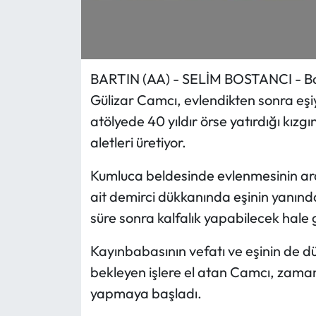
Mecitözü Haberleri
Oğuzlar Haberleri
BARTIN (AA) - SELİM BOSTANCI - Bart
Gülizar Camcı, evlendikten sonra eşi
Ortaköy Haberleri
atölyede 40 yıldır örse yatırdığı kızg
aletleri üretiyor.
Osmancık Haberleri
Kumluca beldesinde evlenmesinin ar
Otomotiv
ait demirci dükkanında eşinin yanınd
Resmi İlan
süre sonra kalfalık yapabilecek hale 
Resmi Reklam
Kayınbabasının vefatı ve eşinin de dü
bekleyen işlere el atan Camcı, zaman
Sağlık
yapmaya başladı.