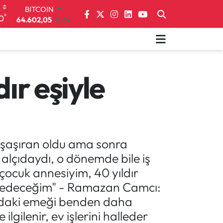
DOLAR
°
0
47,6006
0.06
EURO
55,0250
0.02
STERLİN
64,2398
0.2
GRAM ALTIN
ır eşiyle
6513.94
0.32
BİST100
13.768
48
BITCOIN
64.602,05
0.69
k şaşıran oldu ama sonra
 alçıdaydı, o dönemde bile iş
çocuk annesiyim, 40 yıldır
am edeceğim" - Ramazan Camcı:
andaki emeği benden daha
lgilenir, ev işlerini halleder