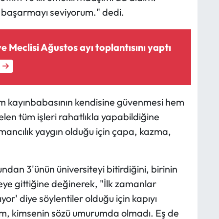
rı başarmayı seviyorum." dedi.
 Meclisi Ağustos ayı toplantısını yaptı
em kayınbabasının kendisine güvenmesi hem
en tüm işleri rahatlıkla yapabildiğine
ancılık yaygın olduğu için çapa, kazma,
an 3'ünün üniversiteyi bitirdiğini, birinin
ye gittiğine değinerek, "İlk zamanlar
or' diye söylentiler olduğu için kapıyı
ım, kimsenin sözü umurumda olmadı. Eş de