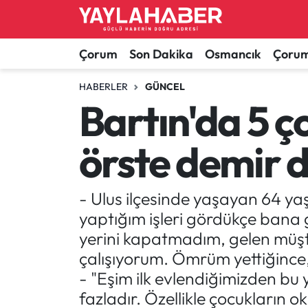
Alaca Haberleri
Çorum Nöbetçi Eczaneler
Çorum
Son Dakika
Osmancık
Çorum
Bayat Haberleri
Çorum Hava Durumu
HABERLER
GÜNCEL
Bartın'da 5 ço
Bilgi - Keşfet Haberleri
Çorum Namaz Vakitleri
örste demir 
Bilim ve Teknoloji
Çorum Trafik Yoğunluk Haritası
Boğazkale Haberleri
TFF 1.Lig Puan Durumu ve Fikstür
- Ulus ilçesinde yaşayan 64 ya
yaptığım işleri gördükçe bana gü
Çorum Haberleri
Tüm Manşetler
yerini kapatmadım, gelen müşte
çalışıyorum. Ömrüm yettiğinc
Çorum Son Dakika Haberleri
Son Dakika Haberleri
- "Eşim ilk evlendiğimizden 
fazladır. Özellikle çocukların ok
Dodurga Haberleri
Haber Arşivi