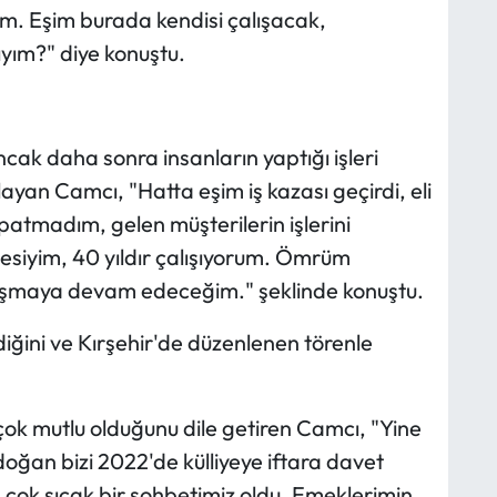
m. Eşim burada kendisi çalışacak,
yım?" diye konuştu.
cak daha sonra insanların yaptığı işleri
yan Camcı, "Hatta eşim iş kazası geçirdi, eli
apatmadım, gelen müşterilerin işlerini
siyim, 40 yıldır çalışıyorum. Ömrüm
alışmaya devam edeceğim." şeklinde konuştu.
ldiğini ve Kırşehir'de düzenlenen törenle
çok mutlu olduğunu dile getiren Camcı, "Yine
an bizi 2022'de külliyeye iftara davet
çok sıcak bir sohbetimiz oldu. Emeklerimin