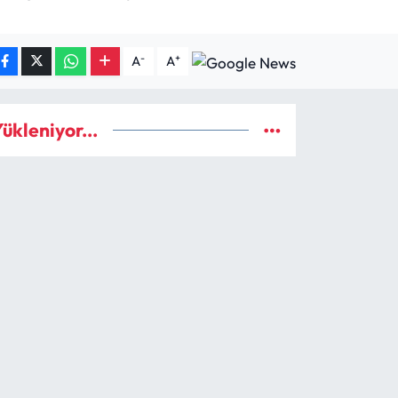
-
+
A
A
ükleniyor...