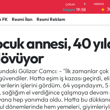
3
Akşam
19:58
 FK
Resmi İlan
Resmi Reklam
cuk annesi, 40 yıld
dövüyor
şındaki Gülizar Camcı: - "İlk zamanlar ço
vendiler. Hatta eşim iş kazası geçirdi, eli
rilerin işlerini gördüm. 64 yaşındayım, 5 
e, sağlığım el verdiğince çalışmaya dev
bu yana hep yanımda oldu. Hatta bu dükk
ul dönemlerinde hem yemeleri, giyimleriyle i