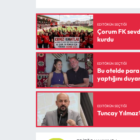
EDITÖRÜN SEÇTIĞI
Çorum FK sevda
kurdu
EDITÖRÜN SEÇTIĞI
Bu otelde para 
yaptığını duyan
EDITÖRÜN SEÇTIĞI
Tuncay Yılmaz’