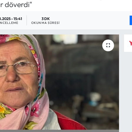
r döverdi"
.2025 - 15:41
3 DK
NCELLEME
OKUNMA SÜRESI
Y