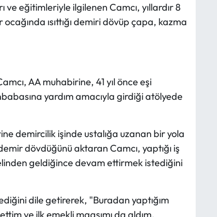
ve eğitimleriyle ilgilenen Camcı, yıllardır 8
r ocağında ısıttığı demiri dövüp çapa, kazma
Camcı, AA muhabirine, 41 yıl önce eşi
nbabasına yardım amacıyla girdiği atölyede
e demircilik işinde ustalığa uzanan bir yola
 demir dövdüğünü aktaran Camcı, yaptığı iş
linden geldiğince devam ettirmek istediğini
diğini dile getirerek, "Buradan yaptığım
 ettim ve ilk emekli maaşımı da aldım.