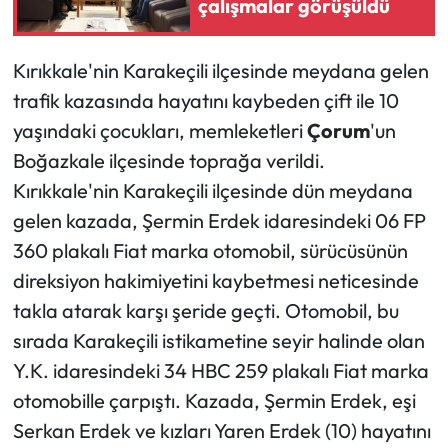
çalışmalar görüşüldü
Mecitözü Haberleri
Kırıkkale'nin Karakeçili ilçesinde meydana gelen
Oğuzlar Haberleri
trafik kazasında hayatını kaybeden çift ile 10
yaşındaki çocukları, memleketleri
Çorum
'un
Ortaköy Haberleri
Boğazkale ilçesinde toprağa verildi.
Kırıkkale'nin Karakeçili ilçesinde dün meydana
Osmancık Haberleri
gelen kazada, Şermin Erdek idaresindeki 06 FP
360 plakalı Fiat marka otomobil, sürücüsünün
Otomotiv
direksiyon hakimiyetini kaybetmesi neticesinde
Resmi İlan
takla atarak karşı şeride geçti. Otomobil, bu
sırada Karakeçili istikametine seyir halinde olan
Resmi Reklam
Y.K. idaresindeki 34 HBC 259 plakalı Fiat marka
otomobille çarpıştı. Kazada, Şermin Erdek, eşi
Sağlık
Serkan Erdek ve kızları Yaren Erdek (10) hayatını