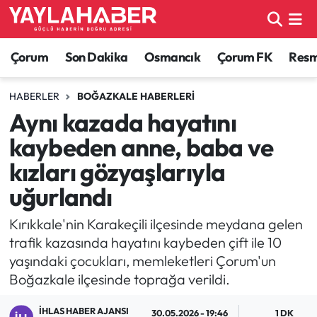
Alaca Haberleri
Çorum Nöbetçi Eczaneler
Çorum
Son Dakika
Osmancık
Çorum FK
Resmi
Bayat Haberleri
Çorum Hava Durumu
HABERLER
BOĞAZKALE HABERLERI
Aynı kazada hayatını
Bilgi - Keşfet Haberleri
Çorum Namaz Vakitleri
kaybeden anne, baba ve
Bilim ve Teknoloji
Çorum Trafik Yoğunluk Haritası
kızları gözyaşlarıyla
uğurlandı
Boğazkale Haberleri
TFF 1.Lig Puan Durumu ve Fikstür
Kırıkkale'nin Karakeçili ilçesinde meydana gelen
Çorum Haberleri
Tüm Manşetler
trafik kazasında hayatını kaybeden çift ile 10
yaşındaki çocukları, memleketleri Çorum'un
Çorum Son Dakika Haberleri
Son Dakika Haberleri
Boğazkale ilçesinde toprağa verildi.
Dodurga Haberleri
Haber Arşivi
İHLAS HABER AJANSI
30.05.2026 - 19:46
1 DK