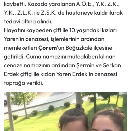
Siyaset
kaybetti. Kazada yaralanan A.Ö.E., Y.K. Z.K.,
Y.K., Z.L.K. ile Z.S.K. de hastaneye kaldırılarak
Spor
tedavi altına alındı.
Hayatını kaybeden çift ile 10 yaşındaki kızları
Sungurlu Haberleri
Yaren'in cenazesi, işlemlerinin ardından
Turizm
memleketleri
Çorum
'un Boğazkale ilçesine
getirildi. Cuma namazını müteakiben kılınan
Uğurludağ Haberleri
cenaze namazının ardından Şermin ve Serkan
Erdek çiftçi ile kızları Yaren Erdek'in cenazesi
Yaşam
toprağa verildi.
Yayla Haber
Yemek Tarifleri
Yerel Haberler