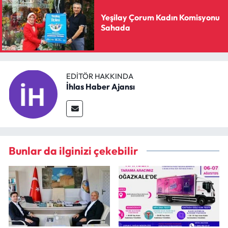
Yeşilay Çorum Kadın Komisyonu
Sahada
EDITÖR HAKKINDA
İhlas Haber Ajansı
Bunlar da ilginizi çekebilir