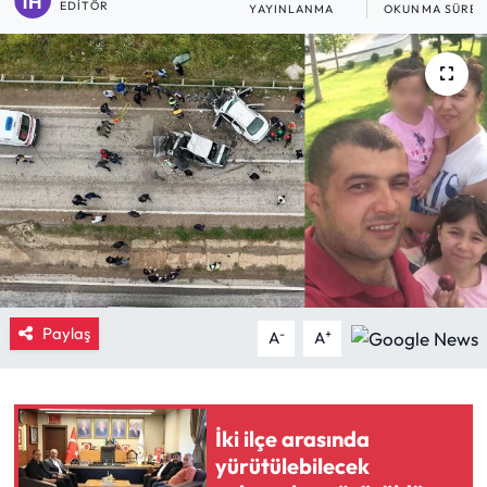
EDITÖR
YAYINLANMA
OKUNMA SÜRES
Eğitim
Ekonomi
Güncel
İskilip Haberleri
Kargı Haberleri
Kimdir?
Paylaş
-
+
A
A
Kültür Sanat
Laçin Haberleri
İki ilçe arasında
yürütülebilecek
Magazin