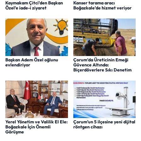
Kaymakam Çitci’den Başkan
Kanser tarama aracı
Özel’e iade-i ziyaret
Boğazkale’de hizmet veriyor
Başkan Adem Özel oğlunu
Çorum’da Üreticinin Emeği
evlendiriyor
Güvence Altında:
Biçerdöverlere Sıkı Denetim
Yerel Yönetim ve Valilik El Ele:
Çorum’un 5 ilçesine yeni dijital
Boğazkale İçin Önemli
röntgen cihazı
Görüşme