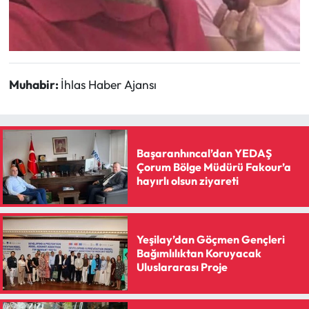
Muhabir:
İhlas Haber Ajansı
Başaranhıncal’dan YEDAŞ
Çorum Bölge Müdürü Fakour’a
hayırlı olsun ziyareti
Yeşilay’dan Göçmen Gençleri
Bağımlılıktan Koruyacak
Uluslararası Proje