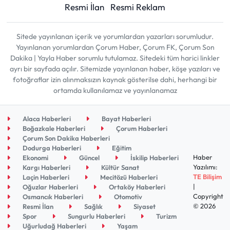
Resmi İlan
Resmi Reklam
Sitede yayınlanan içerik ve yorumlardan yazarları sorumludur.
Yayınlanan yorumlardan Çorum Haber, Çorum FK, Çorum Son
Dakika | Yayla Haber sorumlu tutulamaz. Sitedeki tüm harici linkler
ayrı bir sayfada açılır. Sitemizde yayınlanan haber, köşe yazıları ve
fotoğraflar izin alınmaksızın kaynak gösterilse dahi, herhangi bir
ortamda kullanılamaz ve yayınlanamaz
Alaca Haberleri
Bayat Haberleri
Boğazkale Haberleri
Çorum Haberleri
Çorum Son Dakika Haberleri
Dodurga Haberleri
Eğitim
Haber
Ekonomi
Güncel
İskilip Haberleri
Yazılımı:
Kargı Haberleri
Kültür Sanat
TE Bilişim
Laçin Haberleri
Mecitözü Haberleri
|
Oğuzlar Haberleri
Ortaköy Haberleri
Copyright
Osmancık Haberleri
Otomotiv
© 2026
Resmi İlan
Sağlık
Siyaset
Spor
Sungurlu Haberleri
Turizm
Uğurludağ Haberleri
Yaşam