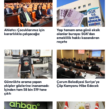
Ahlatcı: Çocuklarımız için
Yaşı tamam ama günü eksik
kararlılıkla çalışacağız
olanlar buraya: SGK’dan
emeklilik hakkı kazandıran
reçete
Gümrükte arama yapan
Çorum Belediyesi Suriye'ye
ekipler gözlerine inanamadı:
Çöp Kamyonu Hibe Edecek
İçinden tam 58 bin 519 tane
çıktı