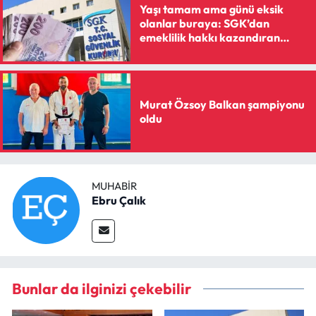
Siyaset
Yaşı tamam ama günü eksik
olanlar buraya: SGK’dan
emeklilik hakkı kazandıran
Spor
reçete
Sungurlu Haberleri
Murat Özsoy Balkan şampiyonu
Turizm
oldu
Uğurludağ Haberleri
Yaşam
MUHABIR
Ebru Çalık
Yayla Haber
Yemek Tarifleri
Bunlar da ilginizi çekebilir
Yerel Haberler