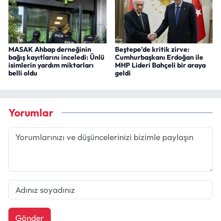
MASAK Ahbap derneğinin
Beştepe'de kritik zirve:
bağış kayıtlarını inceledi: Ünlü
Cumhurbaşkanı Erdoğan ile
isimlerin yardım miktarları
MHP Lideri Bahçeli bir araya
belli oldu
geldi
Yorumlar
Gönder