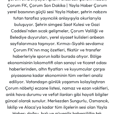
Çorum FK, Çorum Son Dakika | Yayla Haber Çorum
yerel basınının güçlü sesi Yayla Haber, şehrin nabzını
tutan tarafsız yayıncılık anlayışıyla okurlarıyla
buluşuyor. Şehrin simgesi Saat Kulesi ve Gazi
Caddesi'nden sıcak gelişmeler, Çorum Valiliği ve
Belediye duyuruları, yerel siyaset kulisleri anbean
sayfalarımıza taşınıyor. Kırmızı-Siyahlı sevdamız
Çorum FK'nın maç özetleri, fikstür ve transfer
haberleriyle sporun kalbi burada atıyor. Bölge
ekonomisinin lokomotifi olan sanayi ve ticaret odası
haberlerinden, altın fiyatları ve kuyumcular çarşısı
piyasasına kadar ekonominin tüm verileri analiz
ediliyor. Vatandaşın günlük yaşamını kolaylaştıran
Çorum nöbetçi eczane listesi, namaz ve ezan vakitleri,
anlık hava durumu ve vefat ilanları gibi hayati bilgiler
güncel olarak sunulur. Merkezden Sungurlu, Osmancık,
İskilip ve Alaca'ya kadar tüm ilçelerin sesi olan Yayla
Haber; doğru, hızlı ve güvenilir haberciliğin tek