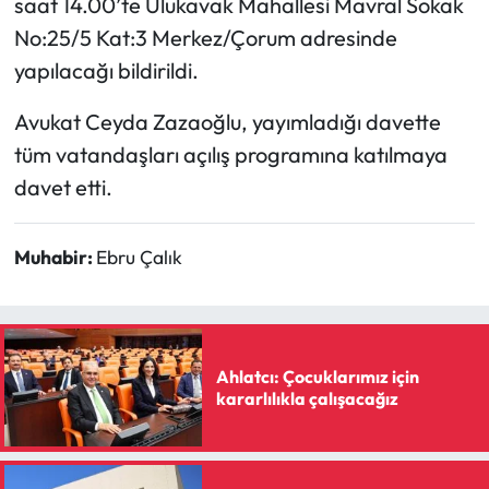
saat 14.00’te Ulukavak Mahallesi Mavral Sokak
No:25/5 Kat:3 Merkez/Çorum adresinde
Mecitözü Haberleri
yapılacağı bildirildi.
Oğuzlar Haberleri
Avukat Ceyda Zazaoğlu, yayımladığı davette
tüm vatandaşları açılış programına katılmaya
Ortaköy Haberleri
davet etti.
Osmancık Haberleri
Muhabir:
Ebru Çalık
Otomotiv
Resmi İlan
Ahlatcı: Çocuklarımız için
Resmi Reklam
kararlılıkla çalışacağız
Sağlık