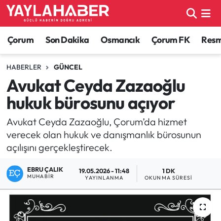
Alaca Haberleri
Çorum Nöbetçi Eczaneler
Çorum
Son Dakika
Osmancık
Çorum FK
Resmi
Bayat Haberleri
Çorum Hava Durumu
HABERLER
GÜNCEL
Avukat Ceyda Zazaoğlu
Bilgi - Keşfet Haberleri
Çorum Namaz Vakitleri
hukuk bürosunu açıyor
Bilim ve Teknoloji
Çorum Trafik Yoğunluk Haritası
Avukat Ceyda Zazaoğlu, Çorum’da hizmet
verecek olan hukuk ve danışmanlık bürosunun
Boğazkale Haberleri
TFF 1.Lig Puan Durumu ve Fikstür
açılışını gerçekleştirecek.
Çorum Haberleri
Tüm Manşetler
EBRU ÇALIK
19.05.2026 - 11:48
1 DK
MUHABIR
YAYINLANMA
OKUNMA SÜRESI
Çorum Son Dakika Haberleri
Son Dakika Haberleri
Dodurga Haberleri
Haber Arşivi