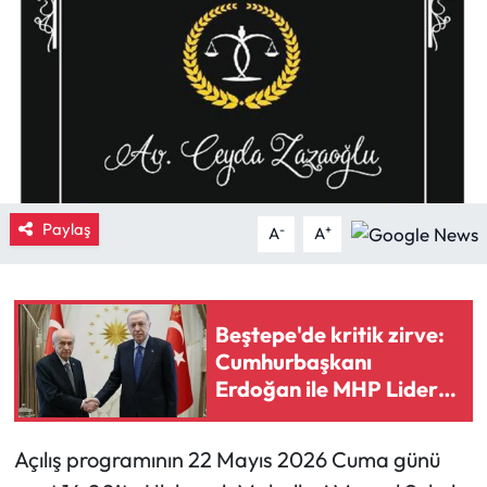
Eğitim
Ekonomi
Güncel
İskilip Haberleri
Paylaş
-
+
A
A
Kargı Haberleri
Kimdir?
Beştepe'de kritik zirve:
Cumhurbaşkanı
Kültür Sanat
Erdoğan ile MHP Lideri
Bahçeli bir araya geldi
Laçin Haberleri
Açılış programının 22 Mayıs 2026 Cuma günü
Magazin