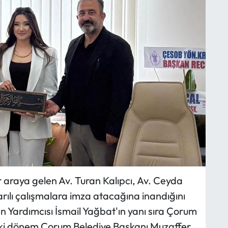
ir araya gelen Av. Turan Kalıpcı, Av. Ceyda
ılı çalışmalara imza atacağına inandığını
an Yardımcısı İsmail Yağbat'ın yanı sıra Çorum
eki dönem Çorum Belediye Başkanı Muzaffer