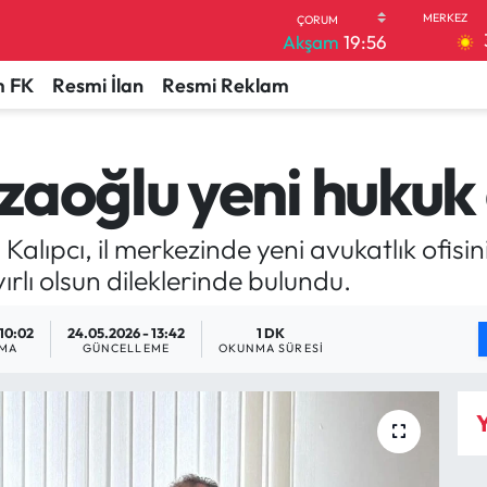
Akşam
19:56
 FK
Resmi İlan
Resmi Reklam
aoğlu yeni hukuk o
alıpcı, il merkezinde yeni avukatlık ofisi
rlı olsun dileklerinde bulundu.
 10:02
24.05.2026 - 13:42
1 DK
NMA
GÜNCELLEME
OKUNMA SÜRESI
Y