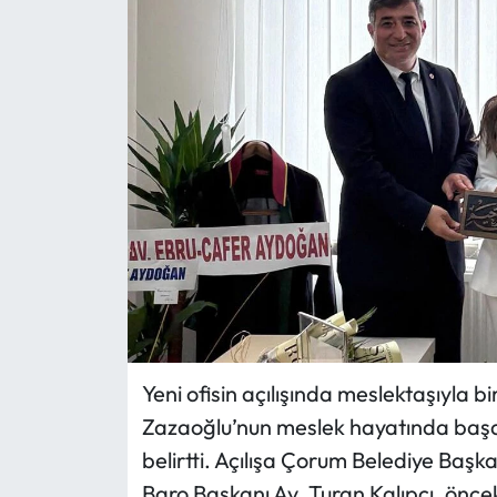
Eğitim
Ekonomi
Güncel
İskilip Haberleri
Kargı Haberleri
Kimdir?
Kültür Sanat
Yeni ofisin açılışında meslektaşıyla b
Zazaoğlu’nun meslek hayatında başar
Laçin Haberleri
belirtti. Açılışa Çorum Belediye Başk
Baro Başkanı Av. Turan Kalıpcı, önc
Magazin