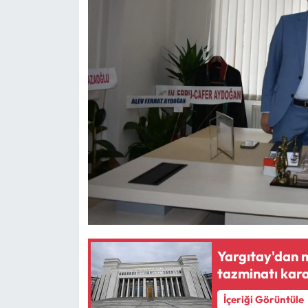
Yargıtay'dan m
tazminatı kara
İçeriği Görüntüle