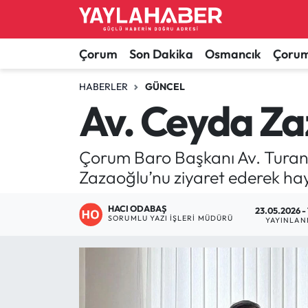
Alaca Haberleri
Çorum Nöbetçi Eczaneler
Çorum
Son Dakika
Osmancık
Çorum
Bayat Haberleri
Çorum Hava Durumu
HABERLER
GÜNCEL
Av. Ceyda Zaz
Bilgi - Keşfet Haberleri
Çorum Namaz Vakitleri
Çorum Baro Başkanı Av. Turan K
Bilim ve Teknoloji
Çorum Trafik Yoğunluk Haritası
Zazaoğlu’nu ziyaret ederek hayı
Boğazkale Haberleri
TFF 1.Lig Puan Durumu ve Fikstür
HACI ODABAŞ
23.05.2026 -
SORUMLU YAZI İŞLERI MÜDÜRÜ
YAYINLA
Çorum Haberleri
Tüm Manşetler
Çorum Son Dakika Haberleri
Son Dakika Haberleri
Dodurga Haberleri
Haber Arşivi