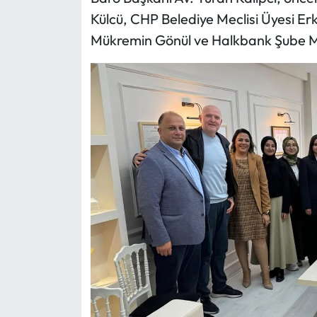
Külcü, CHP Belediye Meclisi Üyesi E
Mecitözü Haberleri
Mükremin Gönül ve Halkbank Şube Müdü
Oğuzlar Haberleri
Ortaköy Haberleri
Osmancık Haberleri
Otomotiv
Resmi İlan
Resmi Reklam
Sağlık