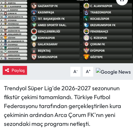
Eğitim
Ekonomi
Güncel
İskilip Haberleri
Paylaş
Kargı Haberleri
-
+
A
A
Kimdir?
Trendyol Süper Lig'de 2026-2027 sezonunun
fikstür çekimi tamamlandı. Türkiye Futbol
Kültür Sanat
Federasyonu tarafından gerçekleştirilen kura
çekiminin ardından Arca Çorum FK'nın yeni
Laçin Haberleri
sezondaki maç programı netleşti.
Magazin