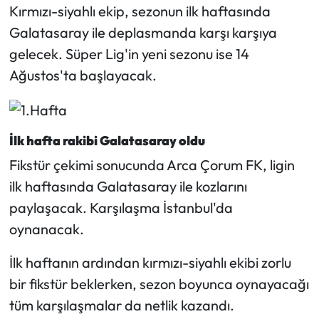
Kırmızı-siyahlı ekip, sezonun ilk haftasında
Galatasaray ile deplasmanda karşı karşıya
Mecitözü Haberleri
gelecek. Süper Lig'in yeni sezonu ise 14
Oğuzlar Haberleri
Ağustos'ta başlayacak.
Ortaköy Haberleri
İlk hafta rakibi Galatasaray oldu
Osmancık Haberleri
Fikstür çekimi sonucunda Arca Çorum FK, ligin
Otomotiv
ilk haftasında Galatasaray ile kozlarını
paylaşacak. Karşılaşma İstanbul'da
Resmi İlan
oynanacak.
Resmi Reklam
İlk haftanın ardından kırmızı-siyahlı ekibi zorlu
bir fikstür beklerken, sezon boyunca oynayacağı
Sağlık
tüm karşılaşmalar da netlik kazandı.