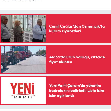
Cemil Çağlar’dan Osmancık’ta
kurum ziyaretleri
Alaca’da ürün bolluğu, çiftçide
fiyat sıkıntısı
Yeni Parti Çorum’da yönetim
kadrolarını belirledi! Liste isim
isim açıklandı