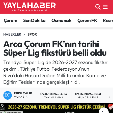
Alaca Haberleri
Çorum Nöbetçi Eczaneler
Çorum
Son Dakika
Osmancık
Çorum FK
Resmi
Bayat Haberleri
Çorum Hava Durumu
HABERLER
SPOR
Arca Çorum FK’nın tarihi
Bilgi - Keşfet Haberleri
Çorum Namaz Vakitleri
Süper Lig fikstürü belli oldu
Bilim ve Teknoloji
Çorum Trafik Yoğunluk Haritası
Trendyol Süper Lig'de 2026-2027 sezonu fikstür
çekimi, Türkiye Futbol Federasyonu'nun
Boğazkale Haberleri
TFF 1.Lig Puan Durumu ve Fikstür
Riva'daki Hasan Doğan Millî Takımlar Kamp ve
Eğitim Tesisleri'nde gerçekleştirildi.
Çorum Haberleri
Tüm Manşetler
EBRU ÇALIK
09.07.2026 - 14:54
09.07.2026 - 15:31
Çorum Son Dakika Haberleri
Son Dakika Haberleri
MUHABIR
YAYINLANMA
GÜNCELLEME
OK
Dodurga Haberleri
Haber Arşivi