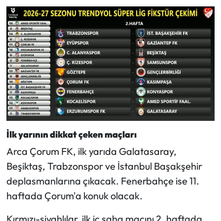
Siyaset
Spor
Sungurlu Haberleri
Turizm
Uğurludağ Haberleri
Yaşam
İlk yarının dikkat çeken maçları
Arca Çorum FK, ilk yarıda Galatasaray,
Yayla Haber
Beşiktaş, Trabzonspor ve İstanbul Başakşehir
Yemek Tarifleri
deplasmanlarına çıkacak. Fenerbahçe ise 11.
haftada Çorum'a konuk olacak.
Yerel Haberler
Kırmızı-siyahlılar, ilk iç saha maçını 2. haftada