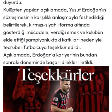
duyurdu.
Kulüpten yapılan açıklamada, Yusuf Erdoğan'ın
Mecitözü Haberleri
sözleşmesinin karşılıklı anlaşmayla feshedildiği
belirtilerek, kırmızı-siyahlı forma altında
Oğuzlar Haberleri
gösterdiği mücadele, verdiği emek ve kulübün
Ortaköy Haberleri
elde ettiği şampiyonluktaki katkıları nedeniyle
tecrübeli futbolcuya teşekkür edildi.
Osmancık Haberleri
Açıklamada, Erdoğan'a kariyerinin bundan
sonraki döneminde başarı dilekleri iletildi.
Otomotiv
Resmi İlan
Resmi Reklam
Sağlık