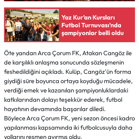
Siyaset
Yaz Kur’an Kursları
Spor
Futbol Turnuvası’nda
şampiyonlar belli oldu
Sungurlu Haberleri
Turizm
Öte yandan Arca Çorum FK, Atakan Cangöz ile
de karşılıklı anlaşma sonucunda sözleşmenin
Uğurludağ Haberleri
feshedildiğini açıkladı. Kulüp, Cangöz'ün forma
giydiği süre boyunca ortaya koyduğu mücadele,
Yaşam
verdiği emek ve kazanılan şampiyonluklardaki
Yayla Haber
katkılarından dolayı teşekkür ederek, futbol
hayatının devamında başarılar diledi.
Yemek Tarifleri
Böylece Arca Çorum FK, yeni sezon öncesi kadro
yapılanması kapsamında iki futbolcusuyla daha
Yerel Haberler
yollarını resmen ayırmış oldu.