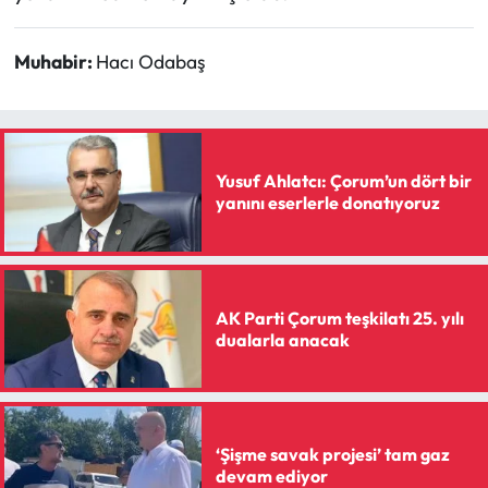
Muhabir:
Hacı Odabaş
Yusuf Ahlatcı: Çorum’un dört bir
yanını eserlerle donatıyoruz
AK Parti Çorum teşkilatı 25. yılı
dualarla anacak
‘Şişme savak projesi’ tam gaz
devam ediyor