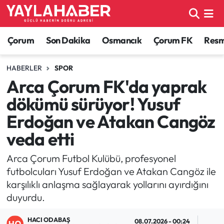
Alaca Haberleri
Çorum Nöbetçi Eczaneler
Çorum
Son Dakika
Osmancık
Çorum FK
Resmi
Bayat Haberleri
Çorum Hava Durumu
HABERLER
SPOR
Arca Çorum FK'da yaprak
Bilgi - Keşfet Haberleri
Çorum Namaz Vakitleri
dökümü sürüyor! Yusuf
Bilim ve Teknoloji
Çorum Trafik Yoğunluk Haritası
Erdoğan ve Atakan Cangöz
veda etti
Boğazkale Haberleri
TFF 1.Lig Puan Durumu ve Fikstür
Arca Çorum Futbol Kulübü, profesyonel
Çorum Haberleri
Tüm Manşetler
futbolcuları Yusuf Erdoğan ve Atakan Cangöz ile
karşılıklı anlaşma sağlayarak yollarını ayırdığını
Çorum Son Dakika Haberleri
Son Dakika Haberleri
duyurdu.
Dodurga Haberleri
Haber Arşivi
HACI ODABAŞ
08.07.2026 - 00:24