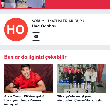
SORUMLU YAZI İŞLERI MÜDÜRÜ
Hacı Odabaş
Bunlar da ilginizi çekebilir
Arca Çorum FK’dan golcü
Türkiye’nin en iyi para
takviyesi: Jesús Ramírez
yüzücüleri Çorum’da buluştu
imzayı attı