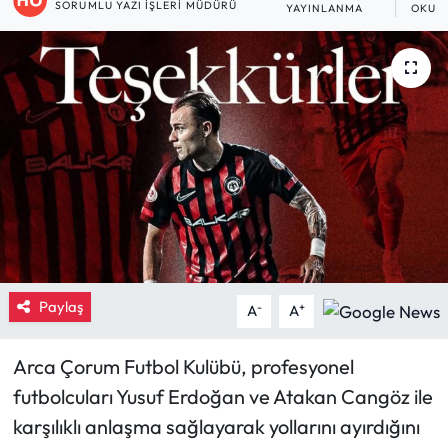
SORUMLU YAZI İŞLERI MÜDÜRÜ
YAYINLANMA
OKUN
Eğitim
Ekonomi
Güncel
İskilip Haberleri
Kargı Haberleri
Kimdir?
Paylaş
-
+
A
A
Kültür Sanat
Arca Çorum Futbol Kulübü, profesyonel
Laçin Haberleri
futbolcuları Yusuf Erdoğan ve Atakan Cangöz ile
karşılıklı anlaşma sağlayarak yollarını ayırdığını
Magazin