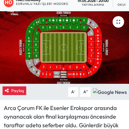
19.05.2026 - 20:00
SORUMLU YAZI İŞLERI MÜDÜRÜ
YAYINLANMA
OKUNM
Eğitim
Ekonomi
Güncel
İskilip Haberleri
Kargı Haberleri
Kimdir?
Paylaş
-
+
A
A
Kültür Sanat
Arca Çorum FK ile Esenler Erokspor arasında
Laçin Haberleri
oynanacak olan final karşılaşması öncesinde
taraftar adeta seferber oldu. Günlerdir büyük
Magazin