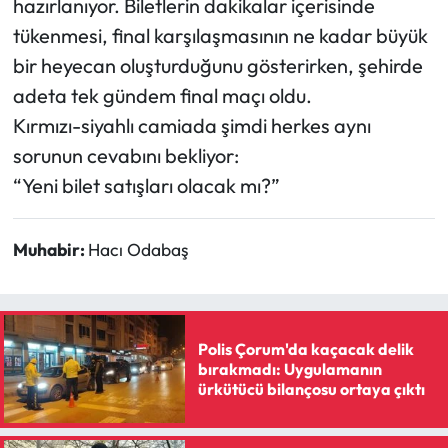
hazırlanıyor. Biletlerin dakikalar içerisinde
tükenmesi, final karşılaşmasının ne kadar büyük
bir heyecan oluşturduğunu gösterirken, şehirde
adeta tek gündem final maçı oldu.
Kırmızı-siyahlı camiada şimdi herkes aynı
sorunun cevabını bekliyor:
“Yeni bilet satışları olacak mı?”
Muhabir:
Hacı Odabaş
Polis Çorum'da kaçacak delik
bırakmadı: Uygulamanın
ürkütücü bilançosu ortaya çıktı