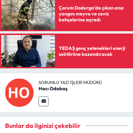
Çorum Dodurga'da çıkan anız
yangını meyve ve ceviz
bahçelerine sıçradı
YEDAŞ genç yetenekleri enerji
sektörüne kazandıracak
SORUMLU YAZI İŞLERI MÜDÜRÜ
Hacı Odabaş
Bunlar da ilginizi çekebilir