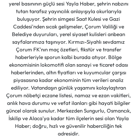
yerel basınının güçlü sesi Yayla Haber, şehrin nabzını
tutan tarafsız yayıncılık anlayışıyla okurlarıyla
buluşuyor. Şehrin simgesi Saat Kulesi ve Gazi
Caddesi'nden sıcak gelişmeler, Çorum Valiliği ve
Belediye duyuruları, yerel siyaset kulisleri anbean
sayfalarımıza taşınıyor. Kırmızı-Siyahlı sevdamız
Çorum FK'nın maç özetleri, fikstür ve transfer
haberleriyle sporun kalbi burada atıyor. Bölge
ekonomisinin lokomotifi olan sanayi ve ticaret odası
haberlerinden, altın fiyatları ve kuyumcular çarşısı
piyasasına kadar ekonominin tüm verileri analiz
ediliyor. Vatandaşın günlük yaşamını kolaylaştıran
Çorum nöbetçi eczane listesi, namaz ve ezan vakitleri,
anlık hava durumu ve vefat ilanları gibi hayati bilgiler
güncel olarak sunulur. Merkezden Sungurlu, Osmancık,
İskilip ve Alaca'ya kadar tüm ilçelerin sesi olan Yayla
Haber; doğru, hızlı ve güvenilir haberciliğin tek
adresidir.