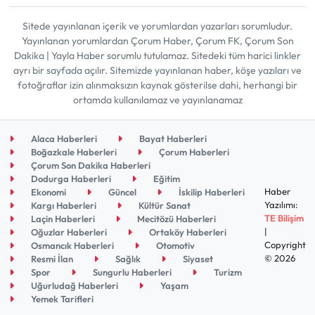
Sitede yayınlanan içerik ve yorumlardan yazarları sorumludur.
Yayınlanan yorumlardan Çorum Haber, Çorum FK, Çorum Son
Dakika | Yayla Haber sorumlu tutulamaz. Sitedeki tüm harici linkler
ayrı bir sayfada açılır. Sitemizde yayınlanan haber, köşe yazıları ve
fotoğraflar izin alınmaksızın kaynak gösterilse dahi, herhangi bir
ortamda kullanılamaz ve yayınlanamaz
Alaca Haberleri
Bayat Haberleri
Boğazkale Haberleri
Çorum Haberleri
Çorum Son Dakika Haberleri
Dodurga Haberleri
Eğitim
Haber
Ekonomi
Güncel
İskilip Haberleri
Yazılımı:
Kargı Haberleri
Kültür Sanat
TE Bilişim
Laçin Haberleri
Mecitözü Haberleri
|
Oğuzlar Haberleri
Ortaköy Haberleri
Copyright
Osmancık Haberleri
Otomotiv
© 2026
Resmi İlan
Sağlık
Siyaset
Spor
Sungurlu Haberleri
Turizm
Uğurludağ Haberleri
Yaşam
Yemek Tarifleri