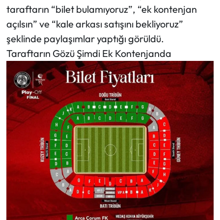
Siyaset
taraftarın “bilet bulamıyoruz”, “ek kontenjan
açılsın” ve “kale arkası satışını bekliyoruz”
Spor
şeklinde paylaşımlar yaptığı görüldü.
Taraftarın Gözü Şimdi Ek Kontenjanda
Sungurlu Haberleri
Turizm
Uğurludağ Haberleri
Yaşam
Yayla Haber
Yemek Tarifleri
Yerel Haberler