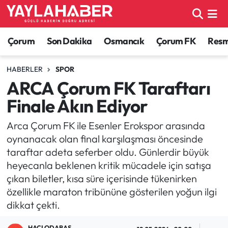
Alaca Haberleri
Çorum Nöbetçi Eczaneler
Çorum
Son Dakika
Osmancık
Çorum FK
Resmi
Bayat Haberleri
Çorum Hava Durumu
HABERLER
SPOR
ARCA Çorum FK Taraftarı
Bilgi - Keşfet Haberleri
Çorum Namaz Vakitleri
Finale Akın Ediyor
Bilim ve Teknoloji
Çorum Trafik Yoğunluk Haritası
Arca Çorum FK ile Esenler Erokspor arasında
oynanacak olan final karşılaşması öncesinde
Boğazkale Haberleri
TFF 1.Lig Puan Durumu ve Fikstür
taraftar adeta seferber oldu. Günlerdir büyük
heyecanla beklenen kritik mücadele için satışa
Çorum Haberleri
Tüm Manşetler
çıkan biletler, kısa süre içerisinde tükenirken
özellikle maraton tribününe gösterilen yoğun ilgi
Çorum Son Dakika Haberleri
Son Dakika Haberleri
dikkat çekti.
Dodurga Haberleri
Haber Arşivi
HACI ODABAŞ