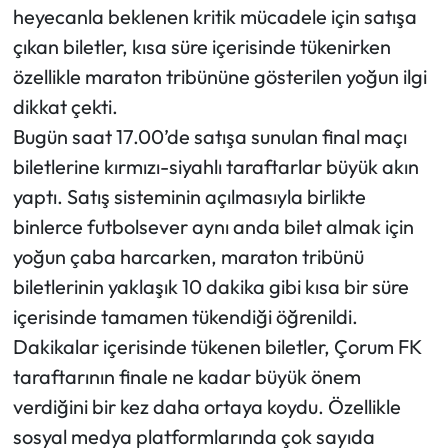
heyecanla beklenen kritik mücadele için satışa
çıkan biletler, kısa süre içerisinde tükenirken
Mecitözü Haberleri
özellikle maraton tribününe gösterilen yoğun ilgi
Oğuzlar Haberleri
dikkat çekti.
Bugün saat 17.00’de satışa sunulan final maçı
Ortaköy Haberleri
biletlerine kırmızı-siyahlı taraftarlar büyük akın
yaptı. Satış sisteminin açılmasıyla birlikte
Osmancık Haberleri
binlerce futbolsever aynı anda bilet almak için
Otomotiv
yoğun çaba harcarken, maraton tribünü
biletlerinin yaklaşık 10 dakika gibi kısa bir süre
Resmi İlan
içerisinde tamamen tükendiği öğrenildi.
Dakikalar içerisinde tükenen biletler, Çorum FK
Resmi Reklam
taraftarının finale ne kadar büyük önem
Sağlık
verdiğini bir kez daha ortaya koydu. Özellikle
sosyal medya platformlarında çok sayıda