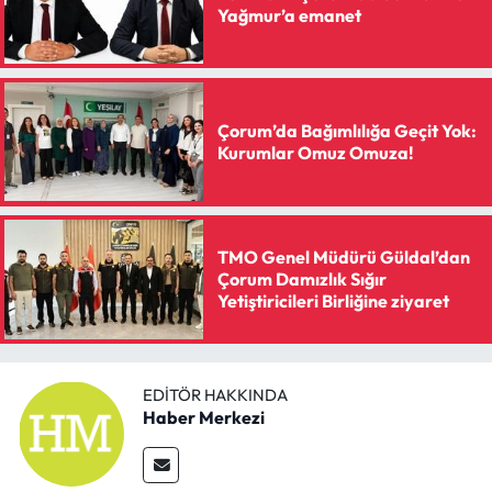
Yağmur’a emanet
Çorum’da Bağımlılığa Geçit Yok:
Kurumlar Omuz Omuza!
TMO Genel Müdürü Güldal’dan
Çorum Damızlık Sığır
Yetiştiricileri Birliğine ziyaret
EDITÖR HAKKINDA
Haber Merkezi