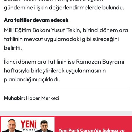
Siyaset
gündemine ilişkin değerlendirmelerde bulundu.
Spor
Ara tatiller devam edecek
Milli Eğitim Bakanı Yusuf Tekin, birinci dönem ara
Sungurlu Haberleri
tatilinin mevcut uygulamadaki gibi süreceğini
belirtti.
Turizm
İkinci dönem ara tatilinin ise Ramazan Bayramı
Uğurludağ Haberleri
haftasıyla birleştirilerek uygulanmasının
Yaşam
planlandığını açıkladı.
Yayla Haber
Muhabir:
Haber Merkezi
Yemek Tarifleri
Yerel Haberler
Yeni Parti Çorum’da Solmaz ve