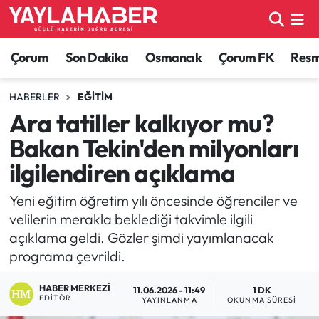
Alaca Haberleri
Çorum Nöbetçi Eczaneler
Çorum
Son Dakika
Osmancık
Çorum FK
Resmi
Bayat Haberleri
Çorum Hava Durumu
HABERLER
EĞITIM
Ara tatiller kalkıyor mu?
Bilgi - Keşfet Haberleri
Çorum Namaz Vakitleri
Bakan Tekin'den milyonları
Bilim ve Teknoloji
Çorum Trafik Yoğunluk Haritası
ilgilendiren açıklama
Boğazkale Haberleri
TFF 1.Lig Puan Durumu ve Fikstür
Yeni eğitim öğretim yılı öncesinde öğrenciler ve
velilerin merakla beklediği takvimle ilgili
Çorum Haberleri
Tüm Manşetler
açıklama geldi. Gözler şimdi yayımlanacak
programa çevrildi.
Çorum Son Dakika Haberleri
Son Dakika Haberleri
HABER MERKEZI
11.06.2026 - 11:49
1 DK
EDITÖR
YAYINLANMA
OKUNMA SÜRESI
Dodurga Haberleri
Haber Arşivi