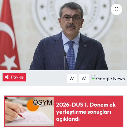
Eğitim
Ekonomi
Güncel
İskilip Haberleri
Kargı Haberleri
Paylaş
-
+
A
A
Kimdir?
Kültür Sanat
2026-DUS 1. Dönem ek
yerleştirme sonuçları
Laçin Haberleri
açıklandı
Magazin