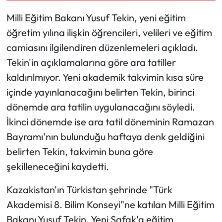
Milli Eğitim Bakanı Yusuf Tekin, yeni eğitim
Mecitözü Haberleri
öğretim yılına ilişkin öğrencileri, velileri ve eğitim
camiasını ilgilendiren düzenlemeleri açıkladı.
Oğuzlar Haberleri
Tekin'in açıklamalarına göre ara tatiller
Ortaköy Haberleri
kaldırılmıyor. Yeni akademik takvimin kısa süre
içinde yayınlanacağını belirten Tekin, birinci
Osmancık Haberleri
dönemde ara tatilin uygulanacağını söyledi.
İkinci dönemde ise ara tatil döneminin Ramazan
Otomotiv
Bayramı'nın bulunduğu haftaya denk geldiğini
Resmi İlan
belirten Tekin, takvimin buna göre
şekilleneceğini kaydetti.
Resmi Reklam
Kazakistan'ın Türkistan şehrinde "Türk
Sağlık
Akademisi 8. Bilim Konseyi"ne katılan Milli Eğitim
Bakanı Yusuf Tekin, Yeni Şafak'a eğitim