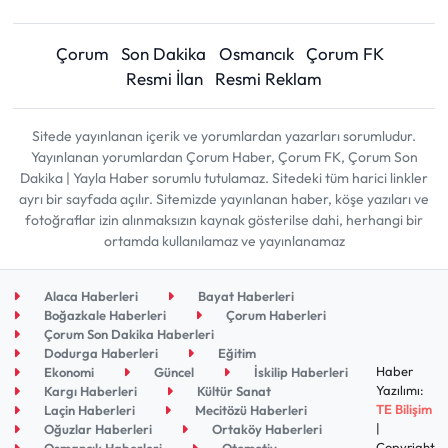
Çorum
Son Dakika
Osmancık
Çorum FK
Resmi İlan
Resmi Reklam
Sitede yayınlanan içerik ve yorumlardan yazarları sorumludur.
Yayınlanan yorumlardan Çorum Haber, Çorum FK, Çorum Son
Dakika | Yayla Haber sorumlu tutulamaz. Sitedeki tüm harici linkler
ayrı bir sayfada açılır. Sitemizde yayınlanan haber, köşe yazıları ve
fotoğraflar izin alınmaksızın kaynak gösterilse dahi, herhangi bir
ortamda kullanılamaz ve yayınlanamaz
Alaca Haberleri
Bayat Haberleri
Boğazkale Haberleri
Çorum Haberleri
Çorum Son Dakika Haberleri
Dodurga Haberleri
Eğitim
Haber
Ekonomi
Güncel
İskilip Haberleri
Yazılımı:
Kargı Haberleri
Kültür Sanat
TE Bilişim
Laçin Haberleri
Mecitözü Haberleri
|
Oğuzlar Haberleri
Ortaköy Haberleri
Copyright