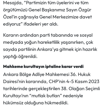
Siyaset
Mesajda, “Partimizin tüm üyelerini ve tüm
örgütümüzü Genel Başkanımız Sayın Özgür
Spor
Özel’in çağrısıyla Genel Merkezimize davet
ediyoruz” ifadeleri yer aldı.
Sungurlu Haberleri
Kararın ardından parti tabanında ve sosyal
Turizm
medyada yoğun hareketlilik yaşanırken, çok
sayıda partilinin Ankara’ya gitmek için hazırlık
Uğurludağ Haberleri
yaptığı öğrenildi.
Yaşam
Mahkeme kurultayın iptaline karar verdi
Ankara Bölge Adliye Mahkemesi 36. Hukuk
Yayla Haber
Dairesi’nin kararında, CHP’nin 4-5 Kasım 2023
Yemek Tarifleri
tarihlerinde gerçekleştirilen 38. Olağan Seçimli
Kurultayı’nın “mutlak butlan” nedeniyle
Yerel Haberler
hükümsüz olduğuna hükmedildi.