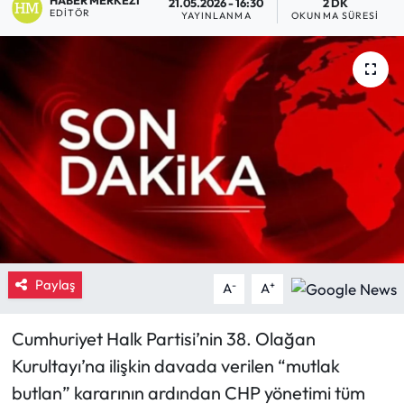
HABER MERKEZI
21.05.2026 - 16:30
2 DK
EDITÖR
YAYINLANMA
OKUNMA SÜRESI
Eğitim
Ekonomi
Güncel
İskilip Haberleri
Kargı Haberleri
Kimdir?
Paylaş
-
+
A
A
Kültür Sanat
Cumhuriyet Halk Partisi’nin 38. Olağan
Laçin Haberleri
Kurultayı’na ilişkin davada verilen “mutlak
butlan” kararının ardından CHP yönetimi tüm
Magazin