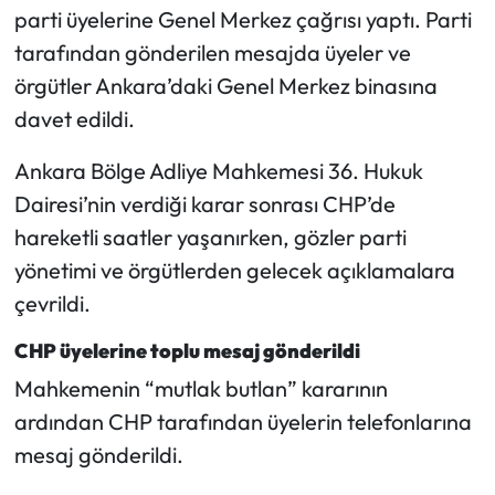
parti üyelerine Genel Merkez çağrısı yaptı. Parti
tarafından gönderilen mesajda üyeler ve
Mecitözü Haberleri
örgütler Ankara’daki Genel Merkez binasına
Oğuzlar Haberleri
davet edildi.
Ortaköy Haberleri
Ankara Bölge Adliye Mahkemesi 36. Hukuk
Dairesi’nin verdiği karar sonrası CHP’de
Osmancık Haberleri
hareketli saatler yaşanırken, gözler parti
yönetimi ve örgütlerden gelecek açıklamalara
Otomotiv
çevrildi.
Resmi İlan
CHP üyelerine toplu mesaj gönderildi
Mahkemenin “mutlak butlan” kararının
Resmi Reklam
ardından CHP tarafından üyelerin telefonlarına
Sağlık
mesaj gönderildi.