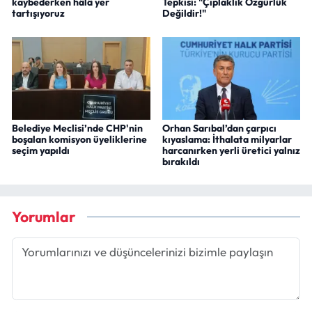
kaybederken hâlâ yer
Tepkisi: "Çıplaklık Özgürlük
tartışıyoruz
Değildir!"
Belediye Meclisi’nde CHP'nin
Orhan Sarıbal’dan çarpıcı
boşalan komisyon üyeliklerine
kıyaslama: İthalata milyarlar
seçim yapıldı
harcanırken yerli üretici yalnız
bırakıldı
Yorumlar