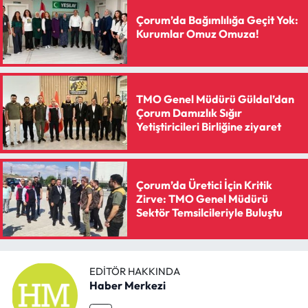
Çorum’da Bağımlılığa Geçit Yok:
Kurumlar Omuz Omuza!
TMO Genel Müdürü Güldal’dan
Çorum Damızlık Sığır
Yetiştiricileri Birliğine ziyaret
Çorum’da Üretici İçin Kritik
Zirve: TMO Genel Müdürü
Sektör Temsilcileriyle Buluştu
EDITÖR HAKKINDA
Haber Merkezi