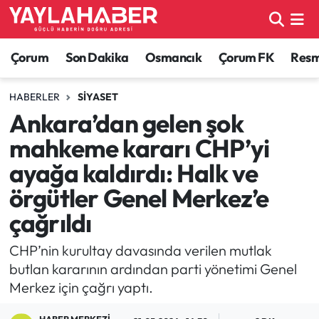
Alaca Haberleri
Çorum Nöbetçi Eczaneler
Çorum
Son Dakika
Osmancık
Çorum FK
Resmi
Bayat Haberleri
Çorum Hava Durumu
HABERLER
SIYASET
Ankara’dan gelen şok
Bilgi - Keşfet Haberleri
Çorum Namaz Vakitleri
mahkeme kararı CHP’yi
Bilim ve Teknoloji
Çorum Trafik Yoğunluk Haritası
ayağa kaldırdı: Halk ve
örgütler Genel Merkez’e
Boğazkale Haberleri
TFF 1.Lig Puan Durumu ve Fikstür
çağrıldı
Çorum Haberleri
Tüm Manşetler
CHP’nin kurultay davasında verilen mutlak
butlan kararının ardından parti yönetimi Genel
Çorum Son Dakika Haberleri
Son Dakika Haberleri
Merkez için çağrı yaptı.
Dodurga Haberleri
Haber Arşivi