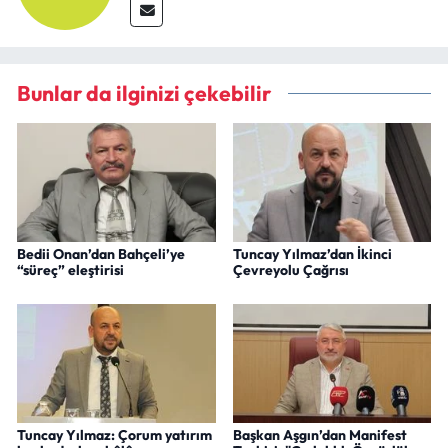
Bunlar da ilginizi çekebilir
Bedii Onan’dan Bahçeli’ye
Tuncay Yılmaz’dan İkinci
“süreç” eleştirisi
Çevreyolu Çağrısı
Tuncay Yılmaz: Çorum yatırım
Başkan Aşgın’dan Manifest