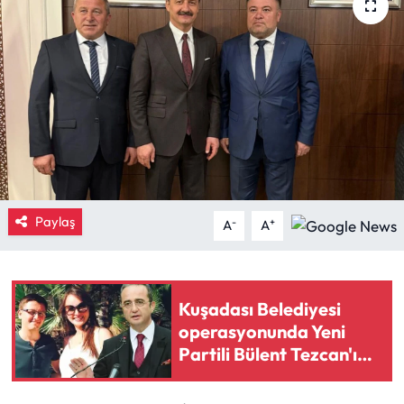
Eğitim
Ekonomi
Güncel
İskilip Haberleri
Kargı Haberleri
Paylaş
-
+
A
A
Kimdir?
Kuşadası Belediyesi
Kültür Sanat
operasyonunda Yeni
Partili Bülent Tezcan'ın
Laçin Haberleri
kızı ve damadına gözaltı
kararı
Magazin