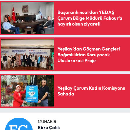
Siyaset
Başaranhıncal’dan YEDAŞ
Spor
Çorum Bölge Müdürü Fakour’a
hayırlı olsun ziyareti
Sungurlu Haberleri
Turizm
Yeşilay’dan Göçmen Gençleri
Bağımlılıktan Koruyacak
Uluslararası Proje
Uğurludağ Haberleri
Yaşam
Yeşilay Çorum Kadın Komisyonu
Yayla Haber
Sahada
Yemek Tarifleri
Yerel Haberler
MUHABIR
Ebru Çalık