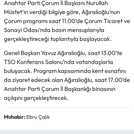
Anahtar Parti Çorum İl Başkanı Nurullah
Müstet’in verdiği bilgiye göre, Ağıralioğlu’nun
Mecitözü Haberleri
Çorum programı saat 11.00’de Çorum Ticaret ve
Oğuzlar Haberleri
Sanayi Odası’nda basın mensuplarıyla
gerçekleştireceği toplantıyla başlayacak.
Ortaköy Haberleri
Genel Başkan Yavuz Ağıralioğlu, saat 13.00’te
Osmancık Haberleri
TSO Konferans Salonu’nda vatandaşlarla
buluşacak. Program kapsamında kent esnafını
Otomotiv
da ziyaret edecek olan Ağıralioğlu, saat 17.00’de
Anahtar Parti Çorum İl Başkanlığı binasının
Resmi İlan
açılışını gerçekleştirecek.
Resmi Reklam
Muhabir:
Ebru Çalık
Sağlık