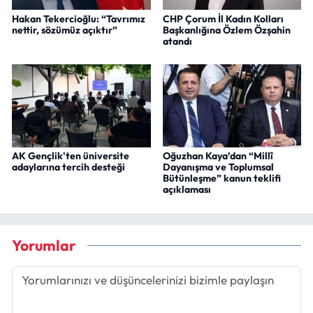
Hakan Tekercioğlu: “Tavrımız
CHP Çorum İl Kadın Kolları
nettir, sözümüz açıktır”
Başkanlığına Özlem Özşahin
atandı
AK Gençlik'ten üniversite
Oğuzhan Kaya’dan “Millî
adaylarına tercih desteği
Dayanışma ve Toplumsal
Bütünleşme” kanun teklifi
açıklaması
Yorumlar