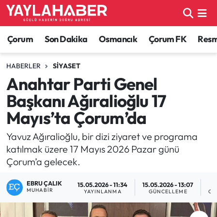
Alaca Haberleri
Çorum Nöbetçi Eczaneler
Çorum
Son Dakika
Osmancık
Çorum FK
Resmi
Bayat Haberleri
Çorum Hava Durumu
HABERLER
SIYASET
Anahtar Parti Genel
Bilgi - Keşfet Haberleri
Çorum Namaz Vakitleri
Başkanı Ağıralioğlu 17
Bilim ve Teknoloji
Çorum Trafik Yoğunluk Haritası
Mayıs’ta Çorum’da
Boğazkale Haberleri
TFF 1.Lig Puan Durumu ve Fikstür
Yavuz Ağıralioğlu, bir dizi ziyaret ve programa
katılmak üzere 17 Mayıs 2026 Pazar günü
Çorum Haberleri
Tüm Manşetler
Çorum’a gelecek.
EBRU ÇALIK
Çorum Son Dakika Haberleri
Son Dakika Haberleri
15.05.2026 - 11:34
15.05.2026 - 13:07
MUHABIR
YAYINLANMA
GÜNCELLEME
OK
Dodurga Haberleri
Haber Arşivi