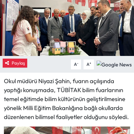
Eğitim
Ekonomi
Güncel
İskilip Haberleri
Paylaş
-
+
A
A
Kargı Haberleri
Okul müdürü Niyazi Şahin, fuarın açılışında
Kimdir?
yaptığı konuşmada, TÜBİTAK bilim fuarlarının
temel eğitimde bilim kültürünün geliştirilmesine
Kültür Sanat
yönelik Milli Eğitim Bakanlığına bağlı okullarda
düzenlenen bilimsel faaliyetler olduğunu söyledi.
Laçin Haberleri
Magazin