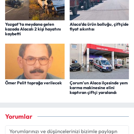
Yozgat’ta meydana gelen
Alaca’da ürün bolluğu, çiftçide
kazada Alacalı 2 kişi hayatını
fiyat sıkıntısı
kaybetti
Ömer Pelit toprağa verilecek
Çorum'un Alaca ilçesinde yem
karma makinesine elini
kaptıran çiftçi yaralandı
Yorumlar