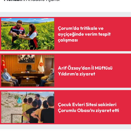
Çorum’da tritikale ve
ayçiçeğinde verim tespit
çalışması
Arif Özsoy’dan İl Müftüsü
Yıldırım’a ziyaret
Çocuk Evleri Sitesi sakinleri
Çorumlu Obası’nı ziyaret etti