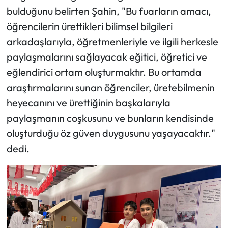
Siyaset
bulduğunu belirten Şahin, "Bu fuarların amacı,
öğrencilerin ürettikleri bilimsel bilgileri
Spor
arkadaşlarıyla, öğretmenleriyle ve ilgili herkesle
Sungurlu Haberleri
paylaşmalarını sağlayacak eğitici, öğretici ve
eğlendirici ortam oluşturmaktır. Bu ortamda
Turizm
araştırmalarını sunan öğrenciler, üretebilmenin
heyecanını ve ürettiğinin başkalarıyla
Uğurludağ Haberleri
paylaşmanın coşkusunu ve bunların kendisinde
oluşturduğu öz güven duygusunu yaşayacaktır."
Yaşam
dedi.
Yayla Haber
Yemek Tarifleri
Yerel Haberler