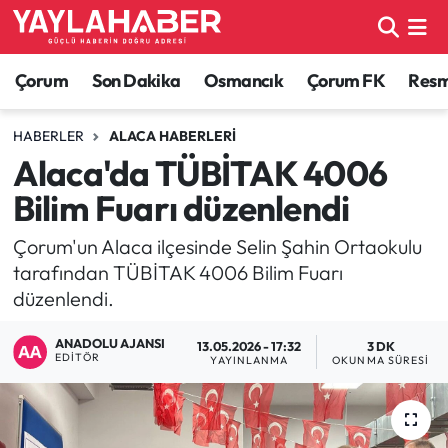
Alaca Haberleri
Çorum Nöbetçi Eczaneler
Çorum
Son Dakika
Osmancık
Çorum FK
Resmi
Bayat Haberleri
Çorum Hava Durumu
HABERLER
ALACA HABERLERI
Alaca'da TÜBİTAK 4006
Bilgi - Keşfet Haberleri
Çorum Namaz Vakitleri
Bilim Fuarı düzenlendi
Bilim ve Teknoloji
Çorum Trafik Yoğunluk Haritası
Çorum'un Alaca ilçesinde Selin Şahin Ortaokulu
tarafından TÜBİTAK 4006 Bilim Fuarı
Boğazkale Haberleri
TFF 1.Lig Puan Durumu ve Fikstür
düzenlendi.
Çorum Haberleri
Tüm Manşetler
ANADOLU AJANSI
13.05.2026 - 17:32
3 DK
EDITÖR
YAYINLANMA
OKUNMA SÜRESI
Çorum Son Dakika Haberleri
Son Dakika Haberleri
Dodurga Haberleri
Haber Arşivi