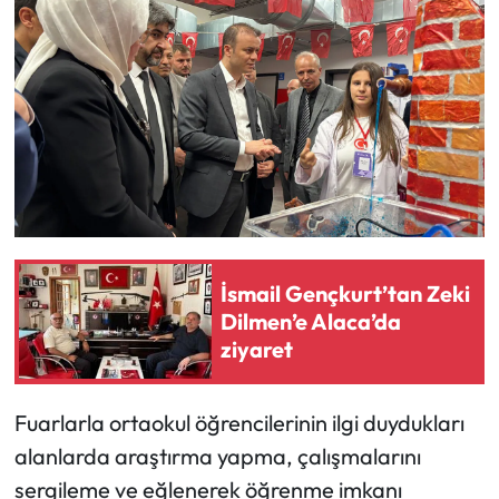
Mecitözü Haberleri
Oğuzlar Haberleri
Ortaköy Haberleri
Osmancık Haberleri
Otomotiv
İsmail Gençkurt’tan Zeki
Dilmen’e Alaca’da
Resmi İlan
ziyaret
Resmi Reklam
Fuarlarla ortaokul öğrencilerinin ilgi duydukları
Sağlık
alanlarda araştırma yapma, çalışmalarını
sergileme ve eğlenerek öğrenme imkanı