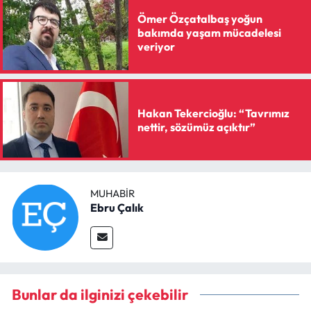
Ömer Özçatalbaş yoğun
bakımda yaşam mücadelesi
veriyor
Hakan Tekercioğlu: “Tavrımız
nettir, sözümüz açıktır”
MUHABIR
Ebru Çalık
Bunlar da ilginizi çekebilir