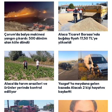
Çorum’da balya makinesi
Alaca Ticaret Borsası’nda
yangın çıkardı: 500 dönüm
buğday fiyatı 17,50 TL’ye
alan küle döndü
yükseldi
Alaca’da tarım arazileri ve
Yozgat’ta meydana gelen
ürünler yerinde kontrol
kazada Alacalı 2 kişi hayatını
ediliyor
kaybetti