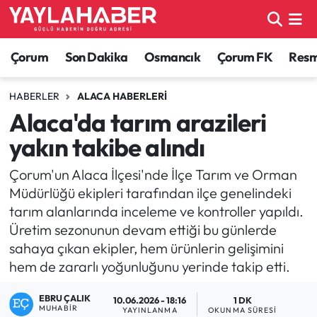
Alaca Haberleri
Çorum Nöbetçi Eczaneler
Çorum
Son Dakika
Osmancık
Çorum FK
Resmi
Bayat Haberleri
Çorum Hava Durumu
HABERLER
ALACA HABERLERI
Alaca'da tarım arazileri
Bilgi - Keşfet Haberleri
Çorum Namaz Vakitleri
yakın takibe alındı
Bilim ve Teknoloji
Çorum Trafik Yoğunluk Haritası
Çorum'un Alaca İlçesi'nde İlçe Tarım ve Orman
Müdürlüğü ekipleri tarafından ilçe genelindeki
Boğazkale Haberleri
TFF 1.Lig Puan Durumu ve Fikstür
tarım alanlarında inceleme ve kontroller yapıldı.
Üretim sezonunun devam ettiği bu günlerde
Çorum Haberleri
Tüm Manşetler
sahaya çıkan ekipler, hem ürünlerin gelişimini
hem de zararlı yoğunluğunu yerinde takip etti.
Çorum Son Dakika Haberleri
Son Dakika Haberleri
EBRU ÇALIK
10.06.2026 - 18:16
1 DK
Dodurga Haberleri
Haber Arşivi
MUHABIR
YAYINLANMA
OKUNMA SÜRESI