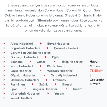
Sitede yayınlanan içerik ve yorumlardan yazarları sorumludur.
Yayınlanan yorumlardan Çorum Haber, Çorum FK, Çorum Son
Dakika | Yayla Haber sorumlu tutulamaz. Sitedeki tüm harici linkler
ayrı bir sayfada açılır. Sitemizde yayınlanan haber, köşe yazıları ve
fotoğraflar izin alınmaksızın kaynak gösterilse dahi, herhangi bir
ortamda kullanılamaz ve yayınlanamaz
Alaca Haberleri
Bayat Haberleri
Boğazkale Haberleri
Çorum Haberleri
Çorum Son Dakika Haberleri
Dodurga Haberleri
Eğitim
Haber
Ekonomi
Güncel
İskilip Haberleri
Yazılımı:
Kargı Haberleri
Kültür Sanat
TE Bilişim
Laçin Haberleri
Mecitözü Haberleri
|
Oğuzlar Haberleri
Ortaköy Haberleri
Copyright
Osmancık Haberleri
Otomotiv
© 2026
Resmi İlan
Sağlık
Siyaset
Spor
Sungurlu Haberleri
Turizm
Uğurludağ Haberleri
Yaşam
Yemek Tarifleri