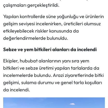
çalışmaları gerçekleştirildi.
Mecitözü Haberleri
Yapılan kontrollerde süne yoğunluğu ve ürünlerin
gelişim seviyesi incelenirken, üreticileri olumsuz
Oğuzlar Haberleri
etkileyebilecek riskler konusunda da
Ortaköy Haberleri
değerlendirmelerde bulunuldu.
Osmancık Haberleri
Sebze ve yem bitkileri alanları da incelendi
Ekipler, hububat alanlarının yanı sıra yem
Otomotiv
bitkileri ve sebze üretimi yapılan tarlalarda da
Resmi İlan
incelemelerde bulundu. Arazi ziyaretlerinde bitki
gelişimi, sulama durumu ve genel tarla koşulları
Resmi Reklam
da incelendi.
Sağlık