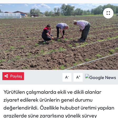
Eğitim
Ekonomi
Güncel
İskilip Haberleri
Kargı Haberleri
Paylaş
Kimdir?
-
+
A
A
Kültür Sanat
Yürütülen çalışmalarda ekili ve dikili alanlar
ziyaret edilerek ürünlerin genel durumu
Laçin Haberleri
değerlendirildi. Özellikle hububat üretimi yapılan
arazilerde süne zararlısına yönelik sürvey
Magazin