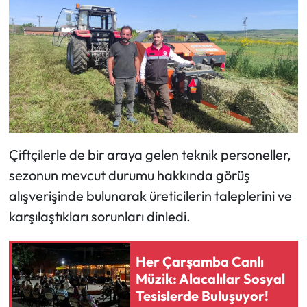
Siyaset
Spor
Sungurlu Haberleri
Turizm
Uğurludağ Haberleri
Çiftçilerle de bir araya gelen teknik personeller,
sezonun mevcut durumu hakkında görüş
Yaşam
alışverişinde bulunarak üreticilerin taleplerini ve
Yayla Haber
karşılaştıkları sorunları dinledi.
Yemek Tarifleri
Her Çarşamba Canlı
Müzik: Alacalılar Sosyal
Yerel Haberler
Tesislerde Buluşuyor!