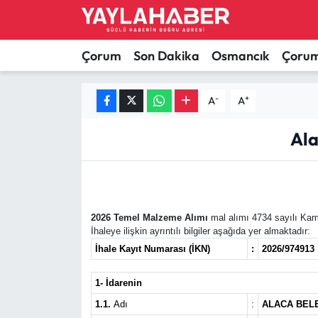
Alaca Haberleri
Çorum Nöbetçi Eczaneler
Çorum
Son Dakika
Osmancık
Çorum
Bayat Haberleri
Çorum Hava Durumu
-
+
A
A
Bilgi - Keşfet Haberleri
Çorum Namaz Vakitleri
Ala
Bilim ve Teknoloji
Çorum Trafik Yoğunluk Haritası
Boğazkale Haberleri
TFF 1.Lig Puan Durumu ve Fikstür
2026 Temel Malzeme Alımı
mal alımı 4734 sayılı Kamu
İhaleye ilişkin ayrıntılı bilgiler aşağıda yer almaktadır:
Çorum Haberleri
Tüm Manşetler
İhale Kayıt Numarası (İKN)
:
2026/974913
Çorum Son Dakika Haberleri
Son Dakika Haberleri
1- İdarenin
1.1.
Adı
:
ALACA BEL
Dodurga Haberleri
Haber Arşivi