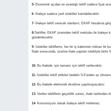
Siyaset
5-
Ekonomik açıdan en avantajlı teklif sadece fiyat esas
Spor
6-
İhaleye sadece yerli istekliler katılabilecektir.
7-
İhaleye teklif verecek olanların, EKAP hesabına giriş
Sungurlu Haberleri
8-
Teklifler, EKAP üzerinden teklif mektubu ile ihaleye 
gönderilecektir.
Turizm
9-
İstekliler tekliflerini, her bir iş kaleminin miktarı ile
İhale sonucunda, üzerine ihale yapılan istekliyle birim 
Uğurludağ Haberleri
Yaşam
10-
Bu ihalede, işin tamamı için teklif verilecektir.
11-
İstekliler teklif ettikleri bedelin %3’ünden az olmama
Yayla Haber
12-
Bu ihalede elektronik eksiltme yapılmayacaktır.
Yemek Tarifleri
13-
Verilen tekliflerin geçerlilik süresi, ihale tarihinden i
Yerel Haberler
14-
Konsorsiyum olarak ihaleye teklif verilemez.