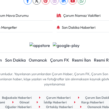
rum Hava Durumu
Çorum Namaz Vakitleri
 Manşetler
Son Dakika Haberleri
m
Son Dakika
Osmancık
Çorum FK
Resmi İlan
Resmi 
sorumludur. Yayınlanan yorumlardan Çorum Haber, Çorum FK, Çorum Son D
 yayınlanan haber, köşe yazıları ve fotoğraflar izin alınmaksızın kaynak gös
yayınlanamaz
Boğazkale Haberleri
Çorum Haberleri
Çorum Son Dakik
omi
Güncel
İskilip Haberleri
Kargı Haberleri
Oğuzlar Haberleri
Ortaköy Haberleri
Osmancık Habe