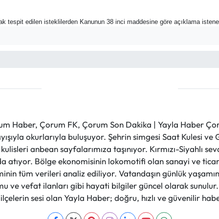
rak tespit edilen isteklilerden Kanunun 38 inci maddesine göre açıklama istene
m Haber, Çorum FK, Çorum Son Dakika | Yayla Haber Çorum
layışıyla okurlarıyla buluşuyor. Şehrin simgesi Saat Kulesi 
et kulisleri anbean sayfalarımıza taşınıyor. Kırmızı-Siyahlı s
a atıyor. Bölge ekonomisinin lokomotifi olan sanayi ve ticare
nin tüm verileri analiz ediliyor. Vatandaşın günlük yaşamını
 ve vefat ilanları gibi hayati bilgiler güncel olarak sunulu
çelerin sesi olan Yayla Haber; doğru, hızlı ve güvenilir haber