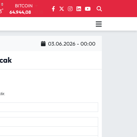
BITCOIN
°
3
64.944,08
-0.18
DOLAR
47,7436
0.18
EURO
55,2510
0.32
03.06.2026 - 00:00
STERLİN
64,4811
0.38
GRAM ALTIN
acak
6660.55
0.03
BİST100
13.779
-14
ir.