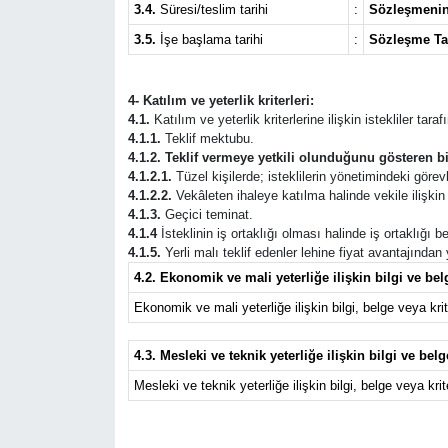
3.4.
Süresi/teslim tarihi
:
Sözleşmenin 
3.5.
İşe başlama tarihi
:
Sözleşme Ta
Mecitözü Haberleri
Oğuzlar Haberleri
4- Katılım ve yeterlik kriterleri:
4.1.
Katılım ve yeterlik kriterlerine ilişkin istekliler tar
4.1.1.
Teklif mektubu.
Ortaköy Haberleri
4.1.2. Teklif vermeye yetkili olunduğunu gösteren bi
4.1.2.1.
Tüzel kişilerde; isteklilerin yönetimindeki görevli
4.1.2.2.
Vekâleten ihaleye katılma halinde vekile ilişkin b
Osmancık Haberleri
4.1.3.
Geçici teminat.
4.1.4
İsteklinin iş ortaklığı olması halinde iş ortaklığı
Otomotiv
4.1.5.
Yerli malı teklif edenler lehine fiyat avantajından
4.2. Ekonomik ve mali yeterliğe ilişkin bilgi ve belg
Resmi İlan
Ekonomik ve mali yeterliğe ilişkin bilgi, belge veya krite
Resmi Reklam
4.3. Mesleki ve teknik yeterliğe ilişkin bilgi ve belg
Mesleki ve teknik yeterliğe ilişkin bilgi, belge veya krite
Sağlık