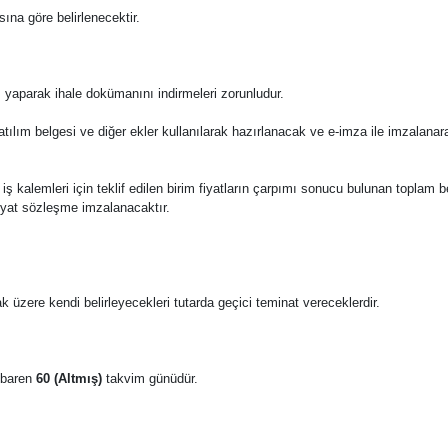
ına göre belirlenecektir.
 yaparak ihale dokümanını indirmeleri zorunludur.
katılım belgesi ve diğer ekler kullanılarak hazırlanacak ve e-imza ile imzalana
 bu iş kalemleri için teklif edilen birim fiyatların çarpımı sonucu bulunan toplam 
fiyat sözleşme imzalanacaktır.
k üzere kendi belirleyecekleri tutarda geçici teminat vereceklerdir.
tibaren
60 (Altmış)
takvim günüdür.