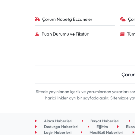
Çorum Nöbetçi Eczaneler
Ço
Puan Durumu ve Fikstür
Tüm
Çoru
Sitede yayınlanan içerik ve yorumlardan yazarları 
harici linkler ayrı bir sayfada açılır. Sitemizde
Alaca Haberleri
Bayat Haberleri
Dodurga Haberleri
Eğitim
Ekon
Laçin Haberleri
Mecitözü Haberleri