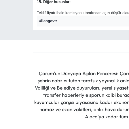
15- Diğer hususlar:
Teklif fiyatı ihale komisyonu tarafından aşırı düşük ola
#ilangovtr
Çorum'un Dünyaya Açılan Penceresi: Çoru
şehrin nabzını tutan tarafsız yayıncılık an
Valiliği ve Belediye duyuruları, yerel siyas
transfer haberleriyle sporun kalbi burad
kuyumcular çarşısı piyasasına kadar ekonomi
namaz ve ezan vakitleri, anlık hava durumu
Alaca'ya kadar tüm il