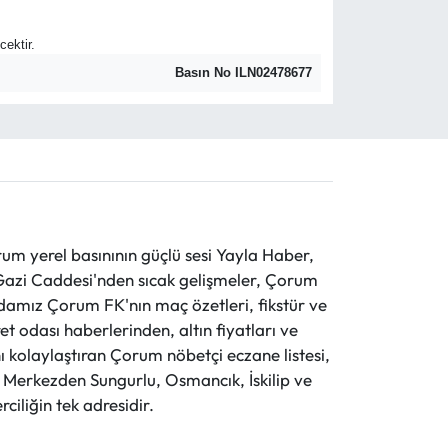
cektir.
Basın No ILN02478677
 yerel basınının güçlü sesi Yayla Haber,
ve Gazi Caddesi'nden sıcak gelişmeler, Çorum
evdamız Çorum FK'nın maç özetleri, fikstür ve
t odası haberlerinden, altın fiyatları ve
 kolaylaştıran Çorum nöbetçi eczane listesi,
r. Merkezden Sungurlu, Osmancık, İskilip ve
ciliğin tek adresidir.