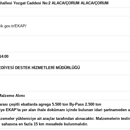
ahallesi Yozgat Caddesi No:2 ALACA/ÇORUM ALACA/ÇORUM
kik.gov.tr/EKAP/
14:00
EDİYESİ DESTEK HİZMETLERİ MÜDÜRLÜĞÜ
Malzeme Alımı
rası çeşitli ebatlarda agrega 5.500 ton By-Pass 2.500 ton
lgiye EKAP’ta yer alan ihale dokümanı içinde bulunan idari şartnameden ul
lzemeler yükleniciye ait araçlar tarafından alınacaktır. Malzemelerin tes
 sahasına en fazla 15 km mesafede bulunmalıdır.