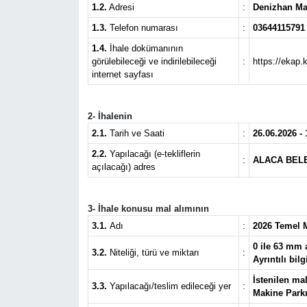
1.2.
Adresi
:
Denizhan M
Eğitim
1.3.
Telefon numarası
:
03644115791
1.4.
İhale dokümanının
Ekonomi
görülebileceği ve indirilebileceği
:
https://ekap.
internet sayfası
Güncel
2- İhalenin
İskilip Haberleri
2.1.
Tarih ve Saati
:
26.06.2026 - 
2.2.
Yapılacağı (e-tekliflerin
:
ALACA BEL
Kargı Haberleri
açılacağı) adres
Kimdir?
3- İhale konusu mal alımının
3.1.
Adı
:
2026 Temel 
Kültür Sanat
0 ile 63 mm a
3.2.
Niteliği, türü ve miktarı
:
Ayrıntılı bi
Laçin Haberleri
İstenilen ma
3.3.
Yapılacağı/teslim edileceği yer
:
Makine Parkı
Magazin