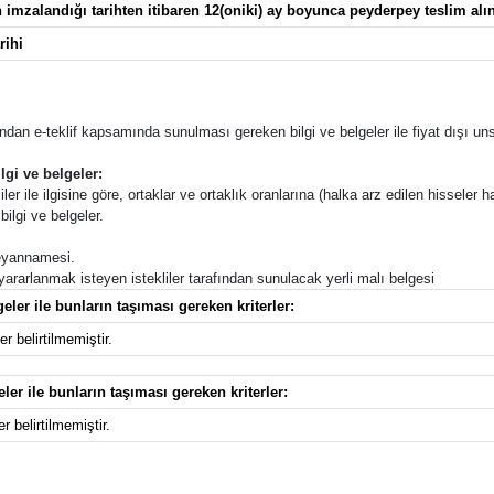
imzalandığı tarihten itibaren 12(oniki) ay boyunca peyderpey teslim alın
rihi
afından e-teklif kapsamında sunulması gereken bilgi ve belgeler ile fiyat dışı unsu
lgi ve belgeler:
ler ile ilgisine göre, ortaklar ve ortaklık oranlarına (halka arz edilen hisseler ha
ilgi ve belgeler.
 beyannamesi.
 yararlanmak isteyen istekliler tarafından sunulacak yerli malı belgesi
eler ile bunların taşıması gereken kriterler:
r belirtilmemiştir.
eler ile bunların taşıması gereken kriterler:
r belirtilmemiştir.