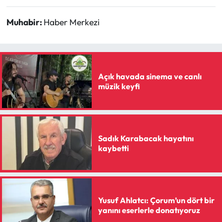
Muhabir:
Haber Merkezi
Açık havada sinema ve canlı
müzik keyfi
Sadık Karabacak hayatını
kaybetti
Yusuf Ahlatcı: Çorum’un dört bir
yanını eserlerle donatıyoruz