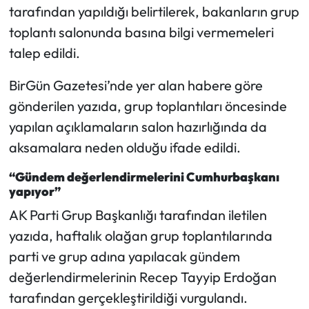
tarafından yapıldığı belirtilerek, bakanların grup
toplantı salonunda basına bilgi vermemeleri
Mecitözü Haberleri
talep edildi.
Oğuzlar Haberleri
BirGün Gazetesi’nde yer alan habere göre
Ortaköy Haberleri
gönderilen yazıda, grup toplantıları öncesinde
yapılan açıklamaların salon hazırlığında da
Osmancık Haberleri
aksamalara neden olduğu ifade edildi.
Otomotiv
“Gündem değerlendirmelerini Cumhurbaşkanı
yapıyor”
Resmi İlan
AK Parti Grup Başkanlığı tarafından iletilen
yazıda, haftalık olağan grup toplantılarında
Resmi Reklam
parti ve grup adına yapılacak gündem
değerlendirmelerinin Recep Tayyip Erdoğan
Sağlık
tarafından gerçekleştirildiği vurgulandı.