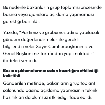
Siyaset
Bu nedenle bakanların grup toplantısı öncesinde
Spor
basına veya ajanslara açıklama yapmaması
gerektiği belirtildi.
Sungurlu Haberleri
Yazıda, “Partimiz ve grubumuz adına yapılacak
Turizm
gündem değerlendirmeleri ile gerekli
bilgilendirmeler Sayın Cumhurbaşkanımız ve
Uğurludağ Haberleri
Genel Başkanımız tarafından yapılmaktadır”
ifadeleri yer aldı.
Yaşam
Basın açıklamalarının salon hazırlığını etkilediği
Yayla Haber
belirtildi
Gönderilen metinde, bakanların grup toplantı
Yemek Tarifleri
salonunda basına açıklama yapmasının teknik
hazırlıkları da olumsuz etkilediği ifade edildi.
Yerel Haberler