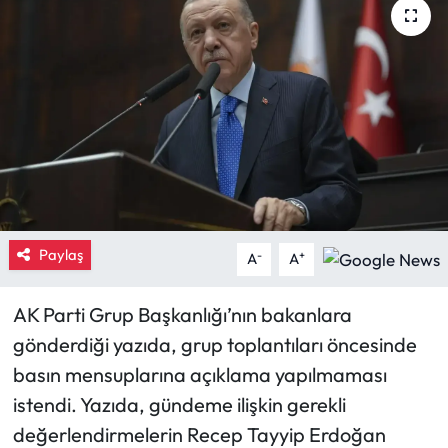
Eğitim
Ekonomi
Güncel
İskilip Haberleri
Kargı Haberleri
Paylaş
-
+
A
A
Kimdir?
AK Parti Grup Başkanlığı’nın bakanlara
Kültür Sanat
gönderdiği yazıda, grup toplantıları öncesinde
basın mensuplarına açıklama yapılmaması
Laçin Haberleri
istendi. Yazıda, gündeme ilişkin gerekli
değerlendirmelerin Recep Tayyip Erdoğan
Magazin