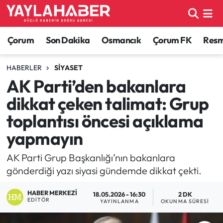
Alaca Haberleri
Çorum Nöbetçi Eczaneler
Çorum
Son Dakika
Osmancık
Çorum FK
Resmi
Bayat Haberleri
Çorum Hava Durumu
HABERLER
SIYASET
AK Parti’den bakanlara
Bilgi - Keşfet Haberleri
Çorum Namaz Vakitleri
dikkat çeken talimat: Grup
Bilim ve Teknoloji
Çorum Trafik Yoğunluk Haritası
toplantısı öncesi açıklama
yapmayın
Boğazkale Haberleri
TFF 1.Lig Puan Durumu ve Fikstür
AK Parti Grup Başkanlığı’nın bakanlara
Çorum Haberleri
Tüm Manşetler
gönderdiği yazı siyasi gündemde dikkat çekti.
Çorum Son Dakika Haberleri
Son Dakika Haberleri
HABER MERKEZI
18.05.2026 - 16:30
2 DK
EDITÖR
YAYINLANMA
OKUNMA SÜRESI
Dodurga Haberleri
Haber Arşivi