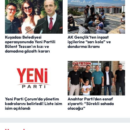
Kuşadası Belediyesi
AK Gençlik’ten inşaat
operasyonunda Yeni Partili
işçilerine “sarı kola” ve
Bülent Tezcan'ın kızı ve
dondurma ikramı
damadına gözaltı kararı
Yeni Parti Çorum’da yönetim
Anahtar Parti’den esnaf
kadrolarını belirledi! Liste isim
ziyareti: “Sürekli sahada
isim açıklandı
olacağız”