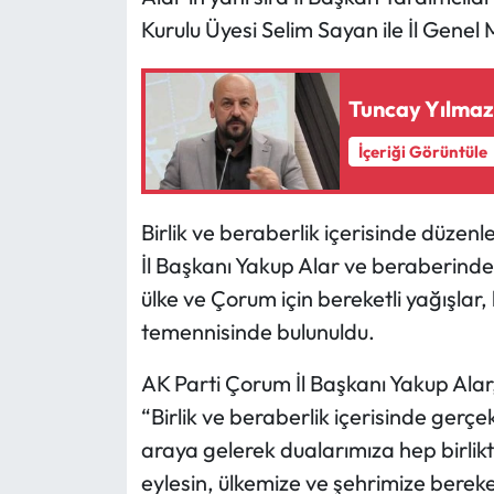
Kurulu Üyesi Selim Sayan ile İl Genel
Mecitözü Haberleri
Tuncay Yılmaz’
Oğuzlar Haberleri
İçeriği Görüntüle
Ortaköy Haberleri
Osmancık Haberleri
Birlik ve beraberlik içerisinde düze
İl Başkanı Yakup Alar ve beraberindek
Otomotiv
ülke ve Çorum için bereketli yağışlar,
temennisinde bulunuldu.
Resmi İlan
AK Parti Çorum İl Başkanı Yakup Ala
Resmi Reklam
“Birlik ve beraberlik içerisinde gerç
Sağlık
araya gelerek dualarımıza hep birlik
eylesin, ülkemize ve şehrimize bereke