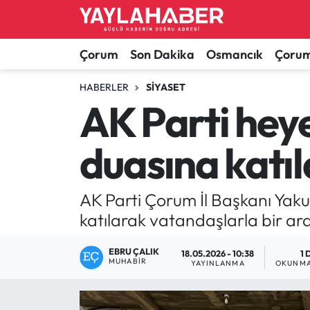
Alaca Haberleri
Çorum Nöbetçi Eczaneler
Çorum
Son Dakika
Osmancık
Çorum
Bayat Haberleri
Çorum Hava Durumu
HABERLER
SIYASET
AK Parti hey
Bilgi - Keşfet Haberleri
Çorum Namaz Vakitleri
duasına katıl
Bilim ve Teknoloji
Çorum Trafik Yoğunluk Haritası
Boğazkale Haberleri
TFF 1.Lig Puan Durumu ve Fikstür
AK Parti Çorum İl Başkanı Yak
katılarak vatandaşlarla bir ara
Çorum Haberleri
Tüm Manşetler
EBRU ÇALIK
18.05.2026 - 10:38
1 
MUHABIR
Çorum Son Dakika Haberleri
Son Dakika Haberleri
YAYINLANMA
OKUNMA
Dodurga Haberleri
Haber Arşivi