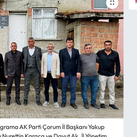
Y
rograma AK Parti Çorum İl Başkanı Yakup
rı Nurettin Karaca ve Davut Ak, İl Yönetim