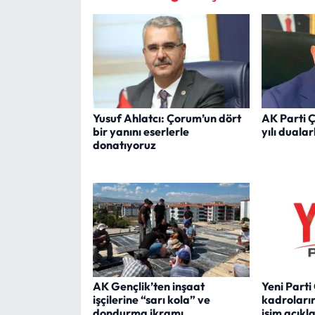
Yusuf Ahlatcı: Çorum’un dört
AK Parti Ç
bir yanını eserlerle
yılı duala
donatıyoruz
AK Gençlik’ten inşaat
Yeni Part
işçilerine “sarı kola” ve
kadrolarını
dondurma ikramı
isim açıkl