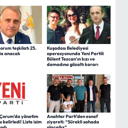
orum teşkilatı 25.
Kuşadası Belediyesi
rla anacak
operasyonunda Yeni Partili
Bülent Tezcan'ın kızı ve
damadına gözaltı kararı
i Çorum’da yönetim
Anahtar Parti’den esnaf
 belirledi! Liste isim
ziyareti: “Sürekli sahada
andı
olacağız”