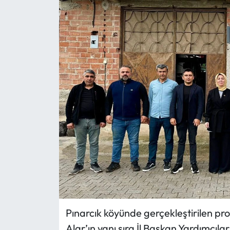
Eğitim
Ekonomi
Güncel
İskilip Haberleri
Kargı Haberleri
Kimdir?
Kültür Sanat
Laçin Haberleri
Pınarcık köyünde gerçekleştirilen p
Alar’ın yanı sıra İl Başkan Yardımcıla
Magazin