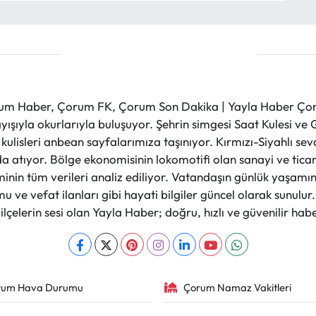
m Haber, Çorum FK, Çorum Son Dakika | Yayla Haber Çorum
layışıyla okurlarıyla buluşuyor. Şehrin simgesi Saat Kulesi 
et kulisleri anbean sayfalarımıza taşınıyor. Kırmızı-Siyahlı s
a atıyor. Bölge ekonomisinin lokomotifi olan sanayi ve ticare
nin tüm verileri analiz ediliyor. Vatandaşın günlük yaşamını
 ve vefat ilanları gibi hayati bilgiler güncel olarak sunulu
çelerin sesi olan Yayla Haber; doğru, hızlı ve güvenilir haber
rum Hava Durumu
Çorum Namaz Vakitleri