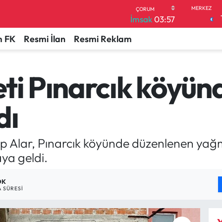
İmsak
03:57
 FK
Resmi İlan
Resmi Reklam
eti Pınarcık köyü
dı
up Alar, Pınarcık köyünde düzenlenen ya
ya geldi.
DK
 SÜRESI