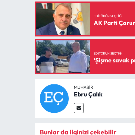
EDITÖRÜN SEÇTIĞI
AK Parti Çorum 
EDITÖRÜN SEÇTIĞI
MUHABIR
Ebru Çalık
Bunlar da ilginizi çekebilir