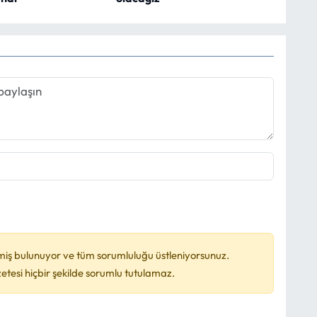
miş bulunuyor ve tüm sorumluluğu üstleniyorsunuz.
esi hiçbir şekilde sorumlu tutulamaz.