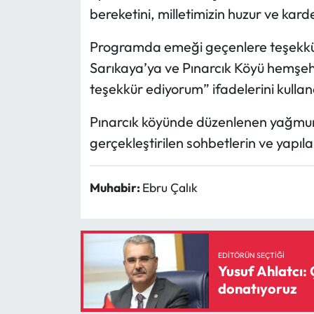
Siyaset
bereketini, milletimizin huzur ve karde
Spor
Programda emeği geçenlere teşekkür
Sarıkaya’ya ve Pınarcık Köyü hemşehri
Sungurlu Haberleri
teşekkür ediyorum” ifadelerini kullan
Turizm
Pınarcık köyünde düzenlenen yağmur
gerçekleştirilen sohbetlerin ve yapıl
Uğurludağ Haberleri
Yaşam
Muhabir:
Ebru Çalık
Yayla Haber
Yemek Tarifleri
EDITÖRÜN SEÇTIĞI
Yusuf Ahlatcı: 
donatıyoruz
Yerel Haberler