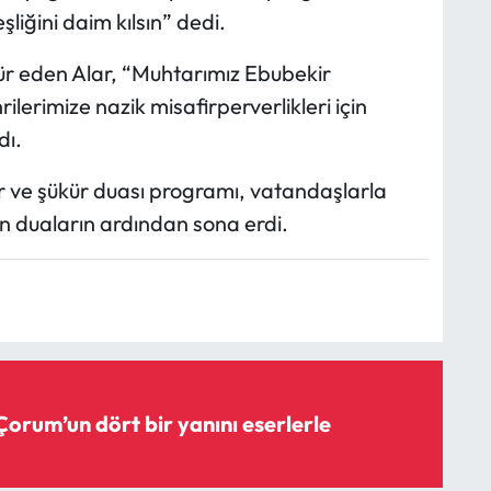
şliğini daim kılsın” dedi.
 eden Alar, “Muhtarımız Ebubekir
lerimize nazik misafirperverlikleri için
dı.
 ve şükür duası programı, vatandaşlarla
an duaların ardından sona erdi.
Çorum’un dört bir yanını eserlerle