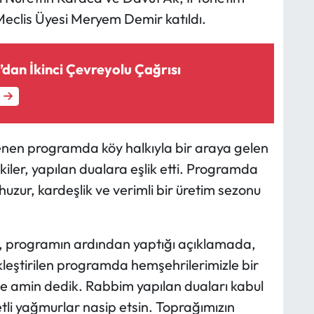
 Meclis Üyesi Meryem Demir katıldı.
dan İkinci Çevreyolu Çağrısı
nlenen programda köy halkıyla bir araya gelen
iler, yapılan dualara eşlik etti. Programda
 huzur, kardeşlik ve verimli bir üretim sezonu
r, programın ardından yaptığı açıklamada,
ekleştirilen programda hemşehrilerimizle bir
te amin dedik. Rabbim yapılan duaları kabul
tli yağmurlar nasip etsin. Toprağımızın