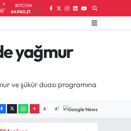
64.960,21
0.87
°
18
DOLAR
47,7436
0.18
EURO
55,2510
0.32
STERLİN
64,4811
0.38
nde yağmur
GRAM ALTIN
6648.99
2.59
BİST100
13.773
-19
ğmur ve şükür duası programına
-
+
A
A