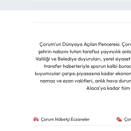
Çorum'un Dünyaya Açılan Penceresi: Çoru
şehrin nabzını tutan tarafsız yayıncılık an
Valiliği ve Belediye duyuruları, yerel siyas
transfer haberleriyle sporun kalbi burad
kuyumcular çarşısı piyasasına kadar ekonomi
namaz ve ezan vakitleri, anlık hava durumu
Alaca'ya kadar tüm il
Çorum Nöbetçi Eczaneler
Ço