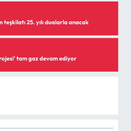
teşkilatı 25. yılı dualarla anacak
‘Şişme savak projesi’ tam gaz devam ediyor