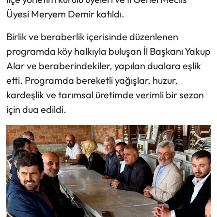
Üyesi Meryem Demir katıldı.
Mecitözü Haberleri
Birlik ve beraberlik içerisinde düzenlenen
Oğuzlar Haberleri
programda köy halkıyla buluşan İl Başkanı Yakup
Alar ve beraberindekiler, yapılan dualara eşlik
Ortaköy Haberleri
etti. Programda bereketli yağışlar, huzur,
kardeşlik ve tarımsal üretimde verimli bir sezon
Osmancık Haberleri
için dua edildi.
Otomotiv
Resmi İlan
Resmi Reklam
Sağlık