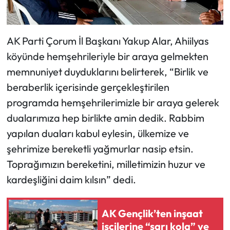
Siyaset
Spor
AK Parti Çorum İl Başkanı Yakup Alar, Ahiilyas
köyünde hemşehrileriyle bir araya gelmekten
Sungurlu Haberleri
memnuniyet duyduklarını belirterek, “Birlik ve
Turizm
beraberlik içerisinde gerçekleştirilen
programda hemşehrilerimizle bir araya gelerek
Uğurludağ Haberleri
dualarımıza hep birlikte amin dedik. Rabbim
yapılan duaları kabul eylesin, ülkemize ve
Yaşam
şehrimize bereketli yağmurlar nasip etsin.
Yayla Haber
Toprağımızın bereketini, milletimizin huzur ve
kardeşliğini daim kılsın” dedi.
Yemek Tarifleri
AK Gençlik’ten inşaat
Yerel Haberler
işçilerine “sarı kola” ve