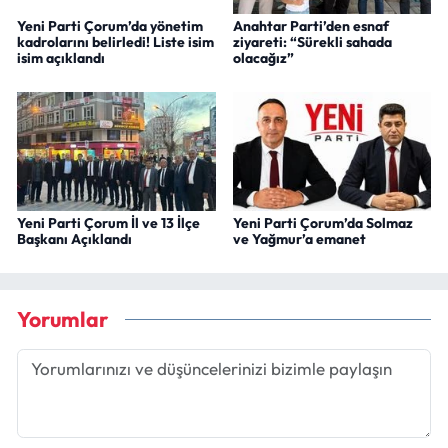
Yeni Parti Çorum’da yönetim
Anahtar Parti’den esnaf
kadrolarını belirledi! Liste isim
ziyareti: “Sürekli sahada
isim açıklandı
olacağız”
Yeni Parti Çorum İl ve 13 İlçe
Yeni Parti Çorum’da Solmaz
Başkanı Açıklandı
ve Yağmur’a emanet
Yorumlar