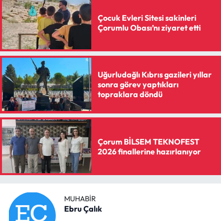
Çocuk Evleri Sitesi sakinleri
Çorumlu Obası’nı ziyaret etti
Uğurludağlı Kıbrıs gazileri yıllar
sonra görev yaptıkları
topraklara döndü
Çorum BİLSEM TEKNOFEST
2026 finallerine hazırlanıyor
MUHABIR
Ebru Çalık