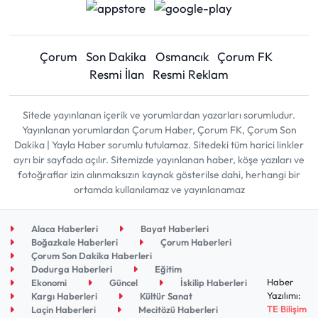
Çorum
Son Dakika
Osmancık
Çorum FK
Resmi İlan
Resmi Reklam
Sitede yayınlanan içerik ve yorumlardan yazarları sorumludur.
Yayınlanan yorumlardan Çorum Haber, Çorum FK, Çorum Son
Dakika | Yayla Haber sorumlu tutulamaz. Sitedeki tüm harici linkler
ayrı bir sayfada açılır. Sitemizde yayınlanan haber, köşe yazıları ve
fotoğraflar izin alınmaksızın kaynak gösterilse dahi, herhangi bir
ortamda kullanılamaz ve yayınlanamaz
Alaca Haberleri
Bayat Haberleri
Boğazkale Haberleri
Çorum Haberleri
Çorum Son Dakika Haberleri
Dodurga Haberleri
Eğitim
Haber
Ekonomi
Güncel
İskilip Haberleri
Yazılımı:
Kargı Haberleri
Kültür Sanat
TE Bilişim
Laçin Haberleri
Mecitözü Haberleri