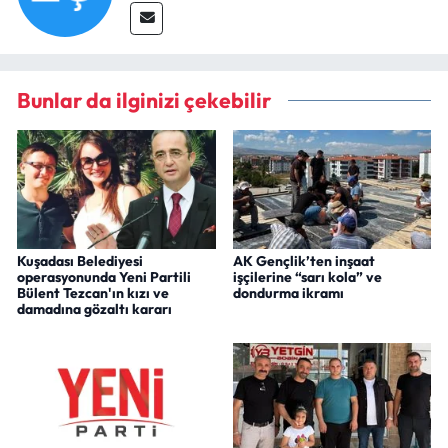
Bunlar da ilginizi çekebilir
Kuşadası Belediyesi
AK Gençlik’ten inşaat
operasyonunda Yeni Partili
işçilerine “sarı kola” ve
Bülent Tezcan'ın kızı ve
dondurma ikramı
damadına gözaltı kararı