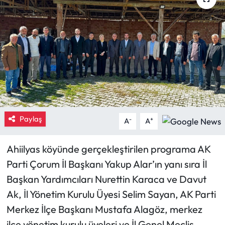
Eğitim
Ekonomi
Güncel
İskilip Haberleri
Paylaş
Kargı Haberleri
-
+
A
A
Kimdir?
Ahiilyas köyünde gerçekleştirilen programa AK
Parti Çorum İl Başkanı Yakup Alar’ın yanı sıra İl
Kültür Sanat
Başkan Yardımcıları Nurettin Karaca ve Davut
Ak, İl Yönetim Kurulu Üyesi Selim Sayan, AK Parti
Laçin Haberleri
Merkez İlçe Başkanı Mustafa Alagöz, merkez
Magazin
ilçe yönetim kurulu üyeleri ve İl Genel Meclis