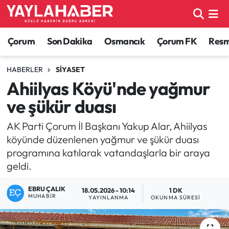
Alaca Haberleri
Çorum Nöbetçi Eczaneler
Çorum
Son Dakika
Osmancık
Çorum FK
Resmi
Bayat Haberleri
Çorum Hava Durumu
HABERLER
SIYASET
Ahiilyas Köyü'nde yağmur
Bilgi - Keşfet Haberleri
Çorum Namaz Vakitleri
ve şükür duası
Bilim ve Teknoloji
Çorum Trafik Yoğunluk Haritası
AK Parti Çorum İl Başkanı Yakup Alar, Ahiilyas
köyünde düzenlenen yağmur ve şükür duası
Boğazkale Haberleri
TFF 1.Lig Puan Durumu ve Fikstür
programına katılarak vatandaşlarla bir araya
geldi.
Çorum Haberleri
Tüm Manşetler
EBRU ÇALIK
18.05.2026 - 10:14
1 DK
Çorum Son Dakika Haberleri
Son Dakika Haberleri
MUHABIR
YAYINLANMA
OKUNMA SÜRESI
Dodurga Haberleri
Haber Arşivi