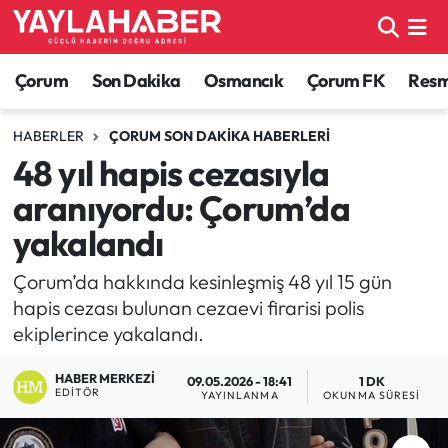
Alaca Haberleri
Çorum Nöbetçi Eczaneler
Çorum
Son Dakika
Osmancık
Çorum FK
Resmi
Bayat Haberleri
Çorum Hava Durumu
HABERLER
ÇORUM SON DAKIKA HABERLERI
48 yıl hapis cezasıyla
Bilgi - Keşfet Haberleri
Çorum Namaz Vakitleri
aranıyordu: Çorum’da
Bilim ve Teknoloji
Çorum Trafik Yoğunluk Haritası
yakalandı
Boğazkale Haberleri
TFF 1.Lig Puan Durumu ve Fikstür
Çorum’da hakkında kesinleşmiş 48 yıl 15 gün
hapis cezası bulunan cezaevi firarisi polis
Çorum Haberleri
Tüm Manşetler
ekiplerince yakalandı.
HABER MERKEZI
Çorum Son Dakika Haberleri
Son Dakika Haberleri
09.05.2026 - 18:41
1 DK
EDITÖR
YAYINLANMA
OKUNMA SÜRESI
Dodurga Haberleri
Haber Arşivi