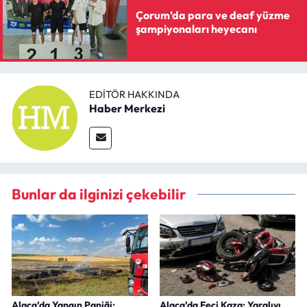
Çorum’da para ve deaf yüzme
şampiyonaları heyecanı
EDITÖR HAKKINDA
Haber Merkezi
Bunlar da ilginizi çekebilir
Alaca’da Yangın Paniği:
Alaca’da Feci Kaza: Yaralıyı