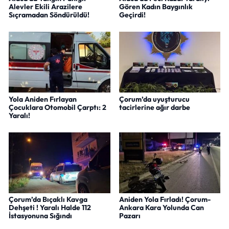
Alevler Ekili Arazilere
Gören Kadın Baygınlık
Sıçramadan Söndürüldü!
Geçirdi!
Yola Aniden Fırlayan
Çorum’da uyuşturucu
Çocuklara Otomobil Çarptı: 2
tacirlerine ağır darbe
Yaralı!
Çorum’da Bıçaklı Kavga
Aniden Yola Fırladı! Çorum-
Dehşeti ! Yaralı Halde 112
Ankara Kara Yolunda Can
İstasyonuna Sığındı
Pazarı