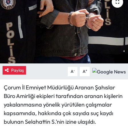
Eğitim
Ekonomi
Güncel
İskilip Haberleri
Kargı Haberleri
Paylaş
-
+
A
A
Kimdir?
Çorum İl Emniyet Müdürlüğü Aranan Şahıslar
Büro Amirliği ekipleri tarafından aranan kişilerin
Kültür Sanat
yakalanmasına yönelik yürütülen çalışmalar
Laçin Haberleri
kapsamında, hakkında çok sayıda suç kaydı
bulunan Selahattin S.’nin izine ulaşıldı.
Magazin