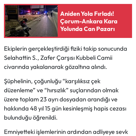
Aniden Yola Fırladı!
Mecitözü Haberleri
Çorum-Ankara Kara
Yolunda Can Pazarı
Oğuzlar Haberleri
Ortaköy Haberleri
Ekiplerin gerçekleştirdiği fiziki takip sonucunda
Selahattin S., Zafer Çarşısı Kubbeli Camii
Osmancık Haberleri
civarında yakalanarak gözaltına alındı.
Otomotiv
Şüphelinin, çoğunluğu “karşılıksız çek
düzenleme” ve “hırsızlık” suçlarından olmak
Resmi İlan
üzere toplam 23 ayrı dosyadan arandığı ve
Resmi Reklam
hakkında 48 yıl 15 gün kesinleşmiş hapis cezası
bulunduğu öğrenildi.
Sağlık
Emniyetteki işlemlerinin ardından adliyeye sevk