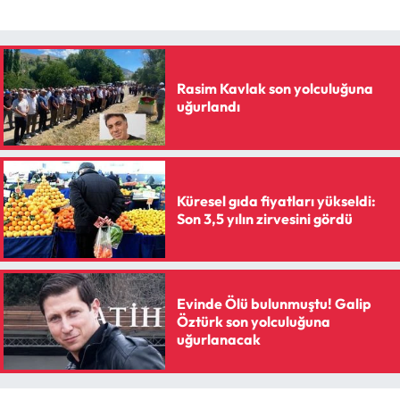
Rasim Kavlak son yolculuğuna
uğurlandı
Küresel gıda fiyatları yükseldi:
Son 3,5 yılın zirvesini gördü
Evinde Ölü bulunmuştu! Galip
Öztürk son yolculuğuna
uğurlanacak