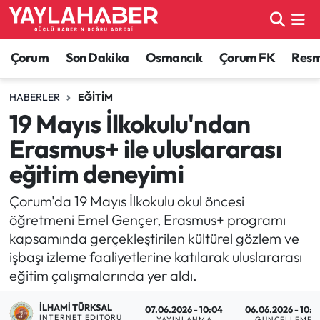
Alaca Haberleri
Çorum Nöbetçi Eczaneler
Çorum
Son Dakika
Osmancık
Çorum FK
Resmi
Bayat Haberleri
Çorum Hava Durumu
HABERLER
EĞITIM
19 Mayıs İlkokulu'ndan
Bilgi - Keşfet Haberleri
Çorum Namaz Vakitleri
Erasmus+ ile uluslararası
Bilim ve Teknoloji
Çorum Trafik Yoğunluk Haritası
eğitim deneyimi
Boğazkale Haberleri
TFF 1.Lig Puan Durumu ve Fikstür
Çorum'da 19 Mayıs İlkokulu okul öncesi
öğretmeni Emel Gençer, Erasmus+ programı
Çorum Haberleri
Tüm Manşetler
kapsamında gerçekleştirilen kültürel gözlem ve
işbaşı izleme faaliyetlerine katılarak uluslararası
Çorum Son Dakika Haberleri
Son Dakika Haberleri
eğitim çalışmalarında yer aldı.
Dodurga Haberleri
Haber Arşivi
İLHAMI TÜRKSAL
07.06.2026 - 10:04
06.06.2026 - 10:2
İNTERNET EDITÖRÜ
YAYINLANMA
GÜNCELLEME