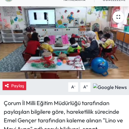
Eğitim
Ekonomi
Güncel
İskilip Haberleri
Kargı Haberleri
Kimdir?
Paylaş
-
+
A
A
Kültür Sanat
Çorum İl Milli Eğitim Müdürlüğü tarafından
paylaşılan bilgilere göre, hareketlilik sürecinde
Laçin Haberleri
Emel Gençer tarafından kaleme alınan "Lino ve
Magazin
Mavi Ayna" adlı çocuk hikâyesi, sanat