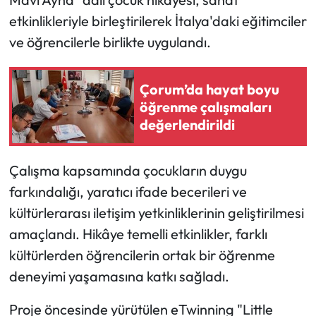
etkinlikleriyle birleştirilerek İtalya'daki eğitimciler
Mecitözü Haberleri
ve öğrencilerle birlikte uygulandı.
Oğuzlar Haberleri
Çorum’da hayat boyu
Ortaköy Haberleri
öğrenme çalışmaları
değerlendirildi
Osmancık Haberleri
Çalışma kapsamında çocukların duygu
Otomotiv
farkındalığı, yaratıcı ifade becerileri ve
kültürlerarası iletişim yetkinliklerinin geliştirilmesi
Resmi İlan
amaçlandı. Hikâye temelli etkinlikler, farklı
Resmi Reklam
kültürlerden öğrencilerin ortak bir öğrenme
deneyimi yaşamasına katkı sağladı.
Sağlık
Proje öncesinde yürütülen eTwinning "Little