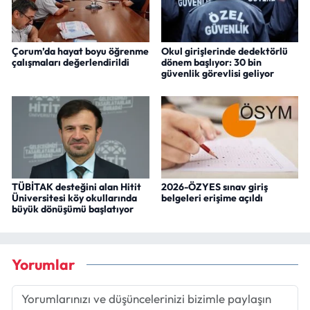
Çorum’da hayat boyu öğrenme
Okul girişlerinde dedektörlü
çalışmaları değerlendirildi
dönem başlıyor: 30 bin
güvenlik görevlisi geliyor
TÜBİTAK desteğini alan Hitit
2026-ÖZYES sınav giriş
Üniversitesi köy okullarında
belgeleri erişime açıldı
büyük dönüşümü başlatıyor
Yorumlar