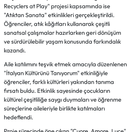
Siyaset
Recyclers at Play" projesi kapsamında ise
"Atıktan Sanata" etkinlikleri gerçekleştirildi.
Spor
Öğrenciler, atık kâğıtları kullanarak çeşitli
Sungurlu Haberleri
sanatsal çalışmalar hazırlarken geri dönüşüm
ve sürdürülebilir yaşam konusunda farkındalık
Turizm
kazandı.
Uğurludağ Haberleri
Aile katılımını teşvik etmek amacıyla düzenlenen
"İtalyan Kültürünü Tanıyorum" etkinliğiyle
Yaşam
öğrenciler, farklı kültürleri yakından tanıma
fırsatı buldu. Etkinlik sayesinde çocukların
Yayla Haber
kültürel çeşitliliğe saygı duymaları ve öğrenme
Yemek Tarifleri
süreçlerine aileleriyle birlikte katılmaları
hedeflendi.
Yerel Haberler
Proje sürecinde öne çıkan "Cuore, Amore, Luce"