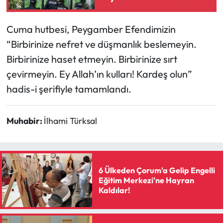
isimlerin yardım
miktarları belli oldu
Cuma hutbesi, Peygamber Efendimizin
“Birbirinize nefret ve düşmanlık beslemeyin.
Birbirinize haset etmeyin. Birbirinize sırt
çevirmeyin. Ey Allah’ın kulları! Kardeş olun”
hadis-i şerifiyle tamamlandı.
Muhabir:
İlhami Türksal
6 Ülkeden Çorum'a Gelip Engelli
Eğitim Merkezi'ne Hayran
Kaldılar!