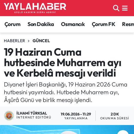
Alaca Haberleri
Çorum Nöbetçi Eczaneler
Çorum
Son Dakika
Osmancık
Çorum FK
Resmi
Bayat Haberleri
Çorum Hava Durumu
HABERLER
GÜNCEL
19 Haziran Cuma
Bilgi - Keşfet Haberleri
Çorum Namaz Vakitleri
hutbesinde Muharrem ayı
Bilim ve Teknoloji
Çorum Trafik Yoğunluk Haritası
ve Kerbelâ mesajı verildi
Boğazkale Haberleri
TFF 1.Lig Puan Durumu ve Fikstür
Diyanet İşleri Başkanlığı, 19 Haziran 2026 Cuma
hutbesini yayımladı. Hutbede Muharrem ayı,
Çorum Haberleri
Tüm Manşetler
Âşûrâ Günü ve birlik mesajı işlendi.
İLHAMI TÜRKSAL
Çorum Son Dakika Haberleri
Son Dakika Haberleri
19.06.2026 - 11:29
2 DK
İNTERNET EDITÖRÜ
YAYINLANMA
OKUNMA SÜRESI
Dodurga Haberleri
Haber Arşivi