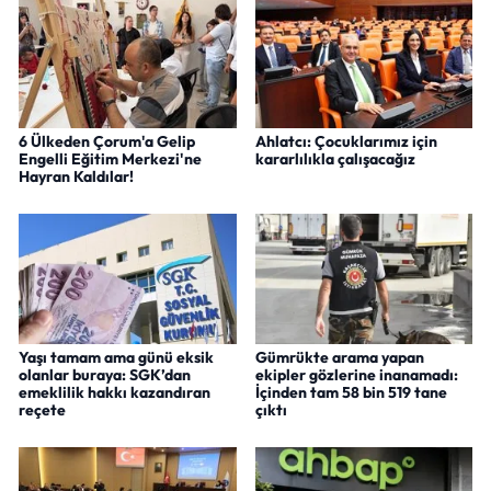
6 Ülkeden Çorum'a Gelip
Ahlatcı: Çocuklarımız için
Engelli Eğitim Merkezi'ne
kararlılıkla çalışacağız
Hayran Kaldılar!
Yaşı tamam ama günü eksik
Gümrükte arama yapan
olanlar buraya: SGK’dan
ekipler gözlerine inanamadı:
emeklilik hakkı kazandıran
İçinden tam 58 bin 519 tane
reçete
çıktı