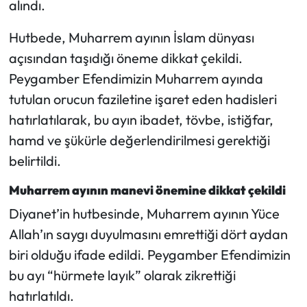
alındı.
Mecitözü Haberleri
Hutbede, Muharrem ayının İslam dünyası
açısından taşıdığı öneme dikkat çekildi.
Oğuzlar Haberleri
Peygamber Efendimizin Muharrem ayında
tutulan orucun faziletine işaret eden hadisleri
Ortaköy Haberleri
hatırlatılarak, bu ayın ibadet, tövbe, istiğfar,
Osmancık Haberleri
hamd ve şükürle değerlendirilmesi gerektiği
belirtildi.
Otomotiv
Muharrem ayının manevi önemine dikkat çekildi
Resmi İlan
Diyanet’in hutbesinde, Muharrem ayının Yüce
Allah’ın saygı duyulmasını emrettiği dört aydan
Resmi Reklam
biri olduğu ifade edildi. Peygamber Efendimizin
bu ayı “hürmete layık” olarak zikrettiği
Sağlık
hatırlatıldı.