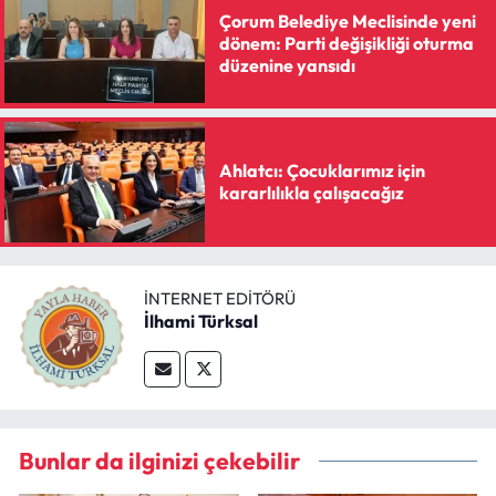
Çorum Belediye Meclisinde yeni
dönem: Parti değişikliği oturma
düzenine yansıdı
Ahlatcı: Çocuklarımız için
kararlılıkla çalışacağız
İNTERNET EDITÖRÜ
İlhami Türksal
Bunlar da ilginizi çekebilir