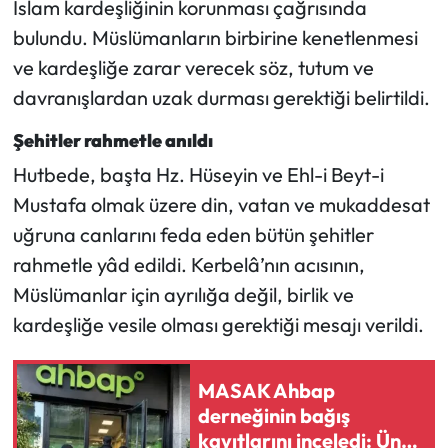
İslam kardeşliğinin korunması çağrısında
bulundu. Müslümanların birbirine kenetlenmesi
ve kardeşliğe zarar verecek söz, tutum ve
davranışlardan uzak durması gerektiği belirtildi.
Şehitler rahmetle anıldı
Hutbede, başta Hz. Hüseyin ve Ehl-i Beyt-i
Mustafa olmak üzere din, vatan ve mukaddesat
uğruna canlarını feda eden bütün şehitler
rahmetle yâd edildi. Kerbelâ’nın acısının,
Müslümanlar için ayrılığa değil, birlik ve
kardeşliğe vesile olması gerektiği mesajı verildi.
MASAK Ahbap
derneğinin bağış
kayıtlarını inceledi: Ünlü