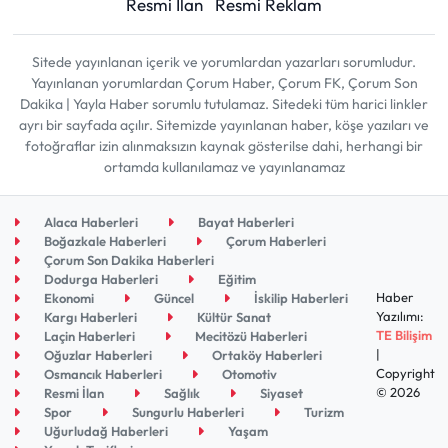
Resmi İlan
Resmi Reklam
Sitede yayınlanan içerik ve yorumlardan yazarları sorumludur.
Yayınlanan yorumlardan Çorum Haber, Çorum FK, Çorum Son
Dakika | Yayla Haber sorumlu tutulamaz. Sitedeki tüm harici linkler
ayrı bir sayfada açılır. Sitemizde yayınlanan haber, köşe yazıları ve
fotoğraflar izin alınmaksızın kaynak gösterilse dahi, herhangi bir
ortamda kullanılamaz ve yayınlanamaz
Alaca Haberleri
Bayat Haberleri
Boğazkale Haberleri
Çorum Haberleri
Çorum Son Dakika Haberleri
Dodurga Haberleri
Eğitim
Haber
Ekonomi
Güncel
İskilip Haberleri
Yazılımı:
Kargı Haberleri
Kültür Sanat
TE Bilişim
Laçin Haberleri
Mecitözü Haberleri
|
Oğuzlar Haberleri
Ortaköy Haberleri
Copyright
Osmancık Haberleri
Otomotiv
© 2026
Resmi İlan
Sağlık
Siyaset
Spor
Sungurlu Haberleri
Turizm
Uğurludağ Haberleri
Yaşam