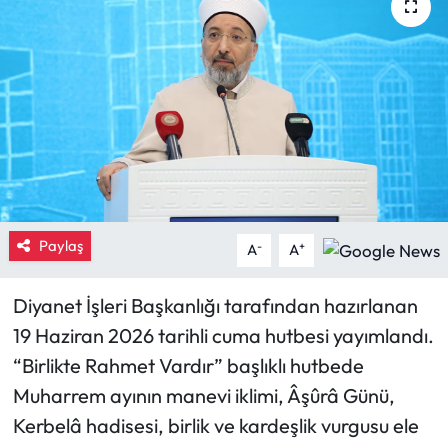
Eğitim
Ekonomi
Güncel
İskilip Haberleri
Kargı Haberleri
Paylaş
-
+
A
A
Kimdir?
Diyanet İşleri Başkanlığı tarafından hazırlanan
19 Haziran 2026 tarihli cuma hutbesi yayımlandı.
Kültür Sanat
“Birlikte Rahmet Vardır” başlıklı hutbede
Laçin Haberleri
Muharrem ayının manevi iklimi, Âşûrâ Günü,
Kerbelâ hadisesi, birlik ve kardeşlik vurgusu ele
Magazin