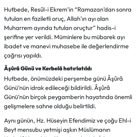
Siyaset
Hutbede, Resûl-i Ekrem’in “Ramazan’dan sonra
Spor
tutulan en faziletli oruç, Allah’ın ayı olan
Muharrem ayında tutulan oruçtur” hadis-i
Sungurlu Haberleri
şerifine yer verildi. Müminlere bu mübarek ayı
ibadet ve manevi muhasebe ile değerlendirme
Turizm
çağrısı yapıldı.
Uğurludağ Haberleri
Âşûrâ Günü ve Kerbelâ hatırlatıldı
Hutbede, önümüzdeki perşembe günü Âşûrâ
Yaşam
Günü’nün idrak edileceği bildirildi. Âşûrâ
Yayla Haber
Günü’nün birçok peygamberin hayatında önemli
gelişmelere sahne olduğu belirtildi.
Yemek Tarifleri
Aynı günün, Hz. Hüseyin Efendimiz ve çoğu Ehl-i
Yerel Haberler
Beyt mensubu yetmişi aşkın Müslümanın