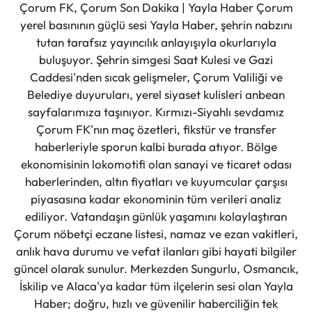
Çorum FK, Çorum Son Dakika | Yayla Haber Çorum
yerel basınının güçlü sesi Yayla Haber, şehrin nabzını
tutan tarafsız yayıncılık anlayışıyla okurlarıyla
buluşuyor. Şehrin simgesi Saat Kulesi ve Gazi
Caddesi'nden sıcak gelişmeler, Çorum Valiliği ve
Belediye duyuruları, yerel siyaset kulisleri anbean
sayfalarımıza taşınıyor. Kırmızı-Siyahlı sevdamız
Çorum FK'nın maç özetleri, fikstür ve transfer
haberleriyle sporun kalbi burada atıyor. Bölge
ekonomisinin lokomotifi olan sanayi ve ticaret odası
haberlerinden, altın fiyatları ve kuyumcular çarşısı
piyasasına kadar ekonominin tüm verileri analiz
ediliyor. Vatandaşın günlük yaşamını kolaylaştıran
Çorum nöbetçi eczane listesi, namaz ve ezan vakitleri,
anlık hava durumu ve vefat ilanları gibi hayati bilgiler
güncel olarak sunulur. Merkezden Sungurlu, Osmancık,
İskilip ve Alaca'ya kadar tüm ilçelerin sesi olan Yayla
Haber; doğru, hızlı ve güvenilir haberciliğin tek