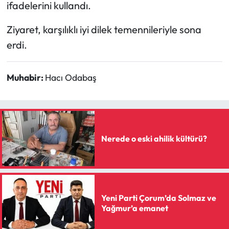
Siyaset
ifadelerini kullandı.
Ziyaret, karşılıklı iyi dilek temennileriyle sona
Spor
erdi.
Sungurlu Haberleri
Muhabir:
Hacı Odabaş
Turizm
Uğurludağ Haberleri
Yaşam
Nerede o eski ahilik kültürü?
Yayla Haber
Yemek Tarifleri
Yeni Parti Çorum’da Solmaz ve
Yağmur’a emanet
Yerel Haberler