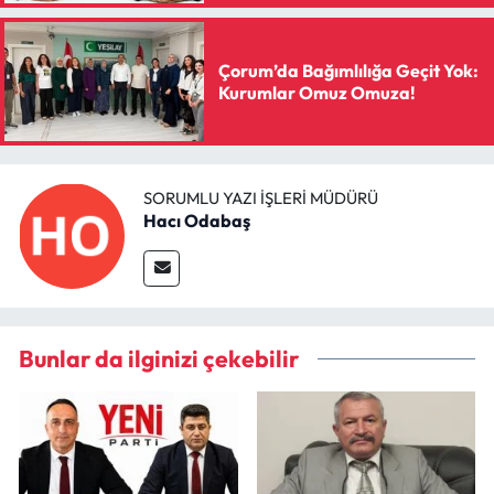
Çorum’da Bağımlılığa Geçit Yok:
Kurumlar Omuz Omuza!
SORUMLU YAZI İŞLERI MÜDÜRÜ
Hacı Odabaş
Bunlar da ilginizi çekebilir