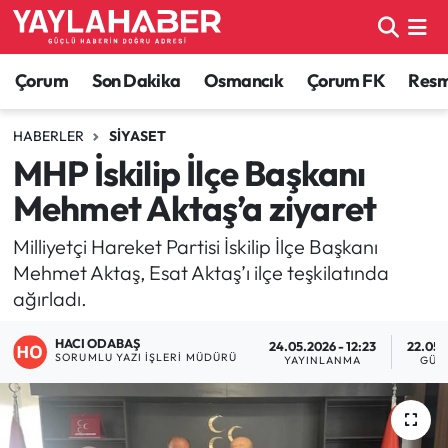
Alaca Haberleri
Çorum Nöbetçi Eczaneler
Çorum
Son Dakika
Osmancık
Çorum FK
Resmi
Bayat Haberleri
Çorum Hava Durumu
HABERLER
SIYASET
MHP İskilip İlçe Başkanı
Bilgi - Keşfet Haberleri
Çorum Namaz Vakitleri
Mehmet Aktaş’a ziyaret
Bilim ve Teknoloji
Çorum Trafik Yoğunluk Haritası
Milliyetçi Hareket Partisi İskilip İlçe Başkanı
Mehmet Aktaş, Esat Aktaş’ı ilçe teşkilatında
Boğazkale Haberleri
TFF 1.Lig Puan Durumu ve Fikstür
ağırladı.
Çorum Haberleri
Tüm Manşetler
HACI ODABAŞ
24.05.2026 - 12:23
22.05.
SORUMLU YAZI İŞLERI MÜDÜRÜ
YAYINLANMA
GÜN
Çorum Son Dakika Haberleri
Son Dakika Haberleri
Dodurga Haberleri
Haber Arşivi