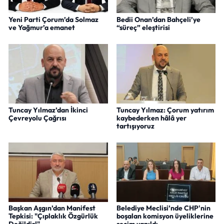
Yeni Parti Çorum’da Solmaz
Bedii Onan’dan Bahçeli’ye
ve Yağmur’a emanet
“süreç” eleştirisi
Tuncay Yılmaz’dan İkinci
Tuncay Yılmaz: Çorum yatırım
Çevreyolu Çağrısı
kaybederken hâlâ yer
tartışıyoruz
Başkan Aşgın’dan Manifest
Belediye Meclisi’nde CHP'nin
Tepkisi: "Çıplaklık Özgürlük
boşalan komisyon üyeliklerine