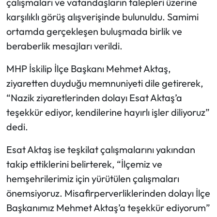
çalışmaları ve vatandaşların talepleri üzerine
karşılıklı görüş alışverişinde bulunuldu. Samimi
Mecitözü Haberleri
ortamda gerçekleşen buluşmada birlik ve
beraberlik mesajları verildi.
Oğuzlar Haberleri
MHP İskilip İlçe Başkanı Mehmet Aktaş,
Ortaköy Haberleri
ziyaretten duyduğu memnuniyeti dile getirerek,
Osmancık Haberleri
“Nazik ziyaretlerinden dolayı Esat Aktaş’a
teşekkür ediyor, kendilerine hayırlı işler diliyoruz”
Otomotiv
dedi.
Resmi İlan
Esat Aktaş ise teşkilat çalışmalarını yakından
takip ettiklerini belirterek, “İlçemiz ve
Resmi Reklam
hemşehrilerimiz için yürütülen çalışmaları
önemsiyoruz. Misafirperverliklerinden dolayı İlçe
Sağlık
Başkanımız Mehmet Aktaş’a teşekkür ediyorum”