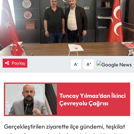
Eğitim
Ekonomi
Güncel
İskilip Haberleri
Paylaş
-
+
A
A
Kargı Haberleri
Kimdir?
Tuncay Yılmaz’dan İkinci
Kültür Sanat
Çevreyolu Çağrısı
Laçin Haberleri
Gerçekleştirilen ziyarette ilçe gündemi, teşkilat
Magazin