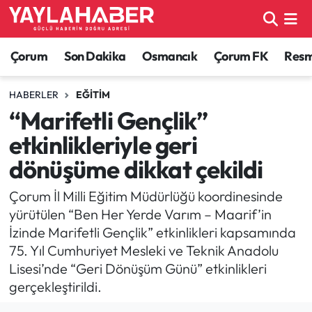
Alaca Haberleri
Çorum Nöbetçi Eczaneler
Çorum
Son Dakika
Osmancık
Çorum FK
Resmi
Bayat Haberleri
Çorum Hava Durumu
HABERLER
EĞITIM
“Marifetli Gençlik”
Bilgi - Keşfet Haberleri
Çorum Namaz Vakitleri
etkinlikleriyle geri
Bilim ve Teknoloji
Çorum Trafik Yoğunluk Haritası
dönüşüme dikkat çekildi
Boğazkale Haberleri
TFF 1.Lig Puan Durumu ve Fikstür
Çorum İl Milli Eğitim Müdürlüğü koordinesinde
yürütülen “Ben Her Yerde Varım – Maarif’in
Çorum Haberleri
Tüm Manşetler
İzinde Marifetli Gençlik” etkinlikleri kapsamında
75. Yıl Cumhuriyet Mesleki ve Teknik Anadolu
Çorum Son Dakika Haberleri
Son Dakika Haberleri
Lisesi’nde “Geri Dönüşüm Günü” etkinlikleri
gerçekleştirildi.
Dodurga Haberleri
Haber Arşivi