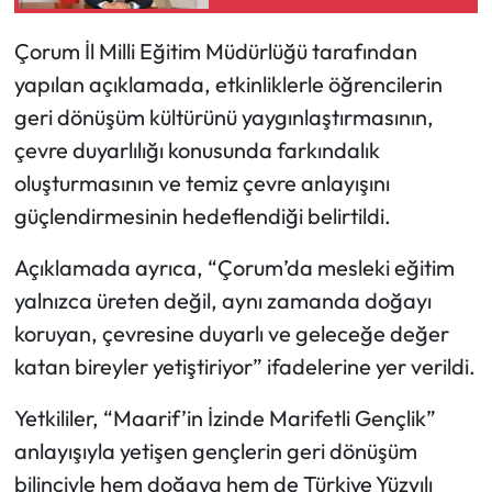
boyutlara ulaştı
Siyaset
Çorum İl Milli Eğitim Müdürlüğü tarafından
Spor
yapılan açıklamada, etkinliklerle öğrencilerin
geri dönüşüm kültürünü yaygınlaştırmasının,
Sungurlu Haberleri
çevre duyarlılığı konusunda farkındalık
Turizm
oluşturmasının ve temiz çevre anlayışını
güçlendirmesinin hedeflendiği belirtildi.
Uğurludağ Haberleri
Açıklamada ayrıca, “Çorum’da mesleki eğitim
Yaşam
yalnızca üreten değil, aynı zamanda doğayı
koruyan, çevresine duyarlı ve geleceğe değer
Yayla Haber
katan bireyler yetiştiriyor” ifadelerine yer verildi.
Yemek Tarifleri
Yetkililer, “Maarif’in İzinde Marifetli Gençlik”
anlayışıyla yetişen gençlerin geri dönüşüm
Yerel Haberler
bilinciyle hem doğaya hem de Türkiye Yüzyılı