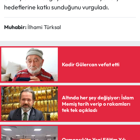
hedeflerine katkı sunduğunu vurguladı.
Muhabir:
İlhami Türksal
Kadir Gülercan vefat etti
Altında her şey değişiyor: İslam
Memiş tarih verip o rakamları
tek tek açıkladı
Osmancık’ta Yeni Eğitim Yılı