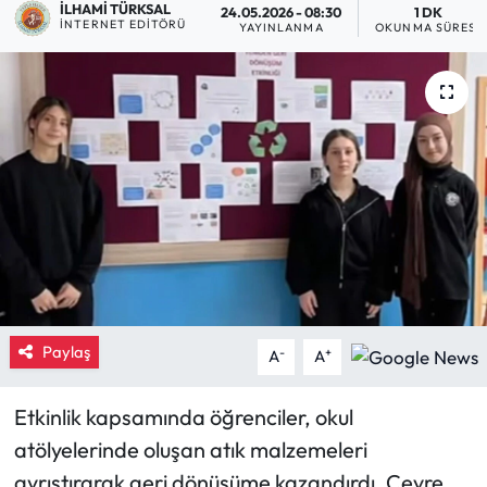
İLHAMI TÜRKSAL
24.05.2026 - 08:30
1 DK
İNTERNET EDITÖRÜ
YAYINLANMA
OKUNMA SÜRESI
Eğitim
Ekonomi
Güncel
İskilip Haberleri
Kargı Haberleri
Kimdir?
Paylaş
-
+
A
A
Kültür Sanat
Etkinlik kapsamında öğrenciler, okul
Laçin Haberleri
atölyelerinde oluşan atık malzemeleri
ayrıştırarak geri dönüşüme kazandırdı. Çevre
Magazin