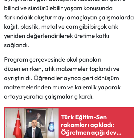
bilinci ve sürdürülebilir yaşam konusunda
Mecitözü Haberleri
farkındalık oluşturmayı amaçlayan çalışmalarda
kağıt, plastik, metal ve cam gibi birçok atık
Oğuzlar Haberleri
yeniden değerlendirilerek üretime katkı
sağlandı.
Ortaköy Haberleri
Program çerçevesinde okul panoları
Osmancık Haberleri
düzenlenirken, atık malzemeler toplandı ve
Otomotiv
ayrıştırıldı. Öğrenciler ayrıca geri dönüşüm
malzemelerinden mum ve kalemlik yaparak
Resmi İlan
ortaya yaratıcı çalışmalar çıkardı.
Resmi Reklam
Türk Eğitim-Sen
rakamları açıkladı:
Sağlık
Öğretmen açığı dev