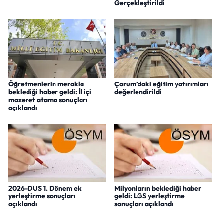
Gerçekleştirildi
Öğretmenlerin merakla
Çorum’daki eğitim yatırımları
beklediği haber geldi: İl içi
değerlendirildi
mazeret atama sonuçları
açıklandı
2026-DUS 1. Dönem ek
Milyonların beklediği haber
yerleştirme sonuçları
geldi: LGS yerleştirme
açıklandı
sonuçları açıklandı