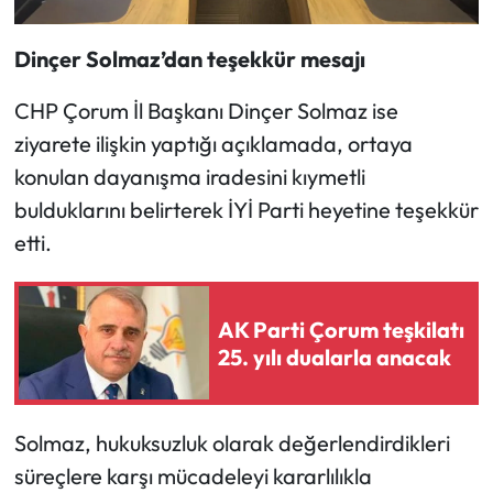
Siyaset
Dinçer Solmaz’dan teşekkür mesajı
Spor
CHP Çorum İl Başkanı Dinçer Solmaz ise
Sungurlu Haberleri
ziyarete ilişkin yaptığı açıklamada, ortaya
konulan dayanışma iradesini kıymetli
Turizm
bulduklarını belirterek İYİ Parti heyetine teşekkür
Uğurludağ Haberleri
etti.
Yaşam
AK Parti Çorum teşkilatı
Yayla Haber
25. yılı dualarla anacak
Yemek Tarifleri
Solmaz, hukuksuzluk olarak değerlendirdikleri
Yerel Haberler
süreçlere karşı mücadeleyi kararlılıkla