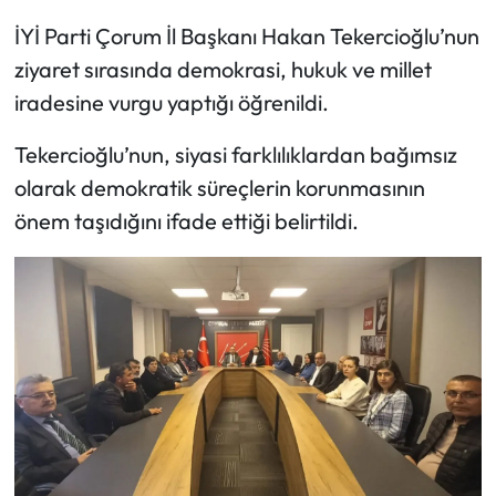
İYİ Parti Çorum İl Başkanı Hakan Tekercioğlu’nun
Mecitözü Haberleri
ziyaret sırasında demokrasi, hukuk ve millet
iradesine vurgu yaptığı öğrenildi.
Oğuzlar Haberleri
Tekercioğlu’nun, siyasi farklılıklardan bağımsız
Ortaköy Haberleri
olarak demokratik süreçlerin korunmasının
önem taşıdığını ifade ettiği belirtildi.
Osmancık Haberleri
Otomotiv
Resmi İlan
Resmi Reklam
Sağlık