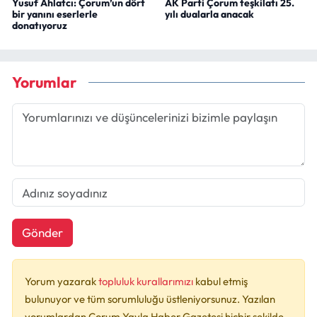
Yusuf Ahlatcı: Çorum’un dört
AK Parti Çorum teşkilatı 25.
bir yanını eserlerle
yılı dualarla anacak
donatıyoruz
Yorumlar
Gönder
Yorum yazarak
topluluk kurallarımızı
kabul etmiş
bulunuyor ve tüm sorumluluğu üstleniyorsunuz. Yazılan
yorumlardan Çorum Yayla Haber Gazetesi hiçbir şekilde