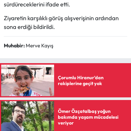
sürdüreceklerini ifade etti.
Ziyaretin karşılıklı görüş alışverişinin ardından
sona erdiği bildirildi.
Muhabir:
Merve Kayış
Çorumlu Hiranur’dan
rakiplerine geçit yok
Ömer Özçatalbaş yoğun
bakımda yaşam mücadelesi
veriyor