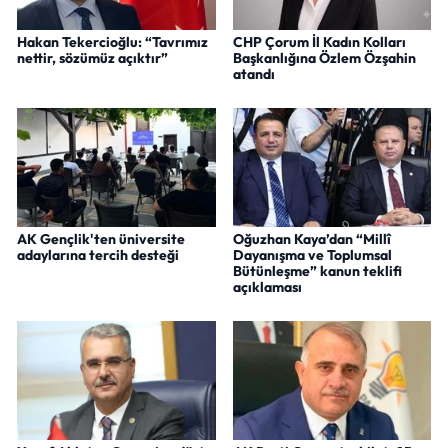
Hakan Tekercioğlu: “Tavrımız
CHP Çorum İl Kadın Kolları
nettir, sözümüz açıktır”
Başkanlığına Özlem Özşahin
atandı
AK Gençlik'ten üniversite
Oğuzhan Kaya’dan “Millî
adaylarına tercih desteği
Dayanışma ve Toplumsal
Bütünleşme” kanun teklifi
açıklaması