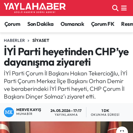
Alaca Haberleri
Çorum Nöbetçi Eczaneler
Çorum
Son Dakika
Osmancık
Çorum FK
Resmi
Bayat Haberleri
Çorum Hava Durumu
HABERLER
SIYASET
İYİ Parti heyetinden CHP’ye
Bilgi - Keşfet Haberleri
Çorum Namaz Vakitleri
dayanışma ziyareti
Bilim ve Teknoloji
Çorum Trafik Yoğunluk Haritası
İYİ Parti Çorum İl Başkanı Hakan Tekercioğlu, İYİ
Parti Çorum Merkez İlçe Başkanı Orhan Demir
Boğazkale Haberleri
TFF 1.Lig Puan Durumu ve Fikstür
ve beraberindeki İYİ Parti heyeti, CHP Çorum İl
Başkanı Dinçer Solmaz’ı ziyaret etti.
Çorum Haberleri
Tüm Manşetler
MERVE KAYIŞ
24.05.2026 - 17:17
1 DK
Çorum Son Dakika Haberleri
Son Dakika Haberleri
MUHABIR
YAYINLANMA
OKUNMA SÜRESI
Dodurga Haberleri
Haber Arşivi