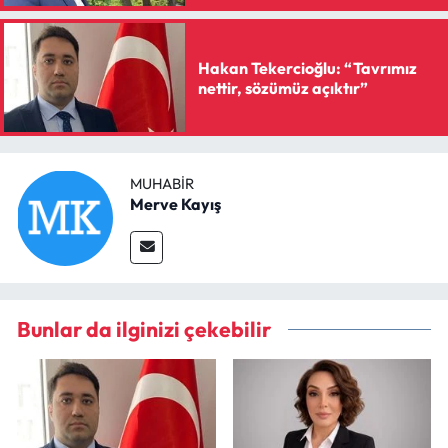
Hakan Tekercioğlu: “Tavrımız
nettir, sözümüz açıktır”
MUHABIR
Merve Kayış
Bunlar da ilginizi çekebilir