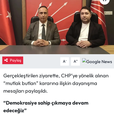
Eğitim
Ekonomi
Güncel
İskilip Haberleri
Paylaş
Kargı Haberleri
-
+
A
A
Kimdir?
Gerçekleştirilen ziyarette, CHP’ye yönelik alınan
“mutlak butlan” kararına ilişkin dayanışma
Kültür Sanat
mesajları paylaşıldı.
Laçin Haberleri
“Demokrasiye sahip çıkmaya devam
edeceğiz”
Magazin