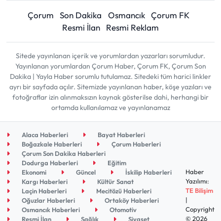
Çorum
Son Dakika
Osmancık
Çorum FK
Resmi İlan
Resmi Reklam
Sitede yayınlanan içerik ve yorumlardan yazarları sorumludur.
Yayınlanan yorumlardan Çorum Haber, Çorum FK, Çorum Son
Dakika | Yayla Haber sorumlu tutulamaz. Sitedeki tüm harici linkler
ayrı bir sayfada açılır. Sitemizde yayınlanan haber, köşe yazıları ve
fotoğraflar izin alınmaksızın kaynak gösterilse dahi, herhangi bir
ortamda kullanılamaz ve yayınlanamaz
Alaca Haberleri
Bayat Haberleri
Boğazkale Haberleri
Çorum Haberleri
Çorum Son Dakika Haberleri
Dodurga Haberleri
Eğitim
Haber
Ekonomi
Güncel
İskilip Haberleri
Yazılımı:
Kargı Haberleri
Kültür Sanat
TE Bilişim
Laçin Haberleri
Mecitözü Haberleri
|
Oğuzlar Haberleri
Ortaköy Haberleri
Copyright
Osmancık Haberleri
Otomotiv
© 2026
Resmi İlan
Sağlık
Siyaset