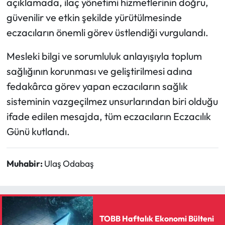
açıklamada, ilaç yönetimi hizmetlerinin doğru,
güvenilir ve etkin şekilde yürütülmesinde
Mecitözü Haberleri
eczacıların önemli görev üstlendiği vurgulandı.
Oğuzlar Haberleri
Mesleki bilgi ve sorumluluk anlayışıyla toplum
sağlığının korunması ve geliştirilmesi adına
Ortaköy Haberleri
fedakârca görev yapan eczacıların sağlık
Osmancık Haberleri
sisteminin vazgeçilmez unsurlarından biri olduğu
ifade edilen mesajda, tüm eczacıların Eczacılık
Otomotiv
Günü kutlandı.
Resmi İlan
Muhabir:
Ulaş Odabaş
Resmi Reklam
Sağlık
TOBB Haftalık Ekonomi Bülteni