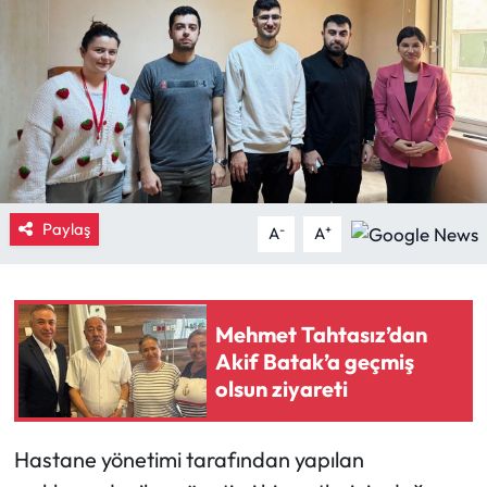
Eğitim
Ekonomi
Güncel
İskilip Haberleri
Paylaş
-
+
A
A
Kargı Haberleri
Kimdir?
Mehmet Tahtasız’dan
Akif Batak’a geçmiş
Kültür Sanat
olsun ziyareti
Laçin Haberleri
Hastane yönetimi tarafından yapılan
Magazin