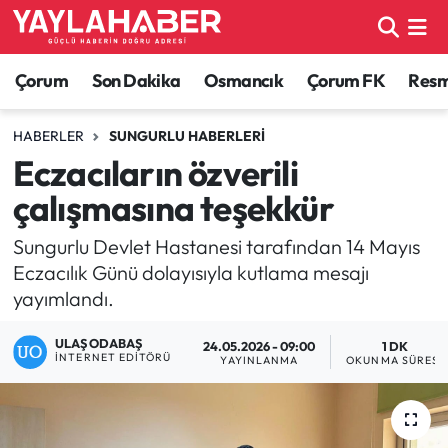
Alaca Haberleri
Çorum Nöbetçi Eczaneler
Çorum
Son Dakika
Osmancık
Çorum FK
Resmi
Bayat Haberleri
Çorum Hava Durumu
HABERLER
SUNGURLU HABERLERI
Eczacıların özverili
Bilgi - Keşfet Haberleri
Çorum Namaz Vakitleri
çalışmasına teşekkür
Bilim ve Teknoloji
Çorum Trafik Yoğunluk Haritası
Sungurlu Devlet Hastanesi tarafından 14 Mayıs
Eczacılık Günü dolayısıyla kutlama mesajı
Boğazkale Haberleri
TFF 1.Lig Puan Durumu ve Fikstür
yayımlandı.
Çorum Haberleri
Tüm Manşetler
ULAŞ ODABAŞ
24.05.2026 - 09:00
1 DK
İNTERNET EDITÖRÜ
YAYINLANMA
OKUNMA SÜRESI
Çorum Son Dakika Haberleri
Son Dakika Haberleri
Dodurga Haberleri
Haber Arşivi