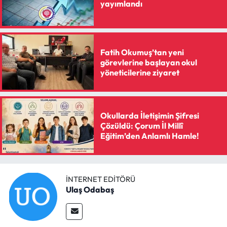
Siyaset
yayımlandı
Spor
Fatih Okumuş’tan yeni
Sungurlu Haberleri
görevlerine başlayan okul
yöneticilerine ziyaret
Turizm
Uğurludağ Haberleri
Okullarda İletişimin Şifresi
Çözüldü: Çorum İl Millî
Yaşam
Eğitim’den Anlamlı Hamle!
Yayla Haber
İNTERNET EDITÖRÜ
Yemek Tarifleri
Ulaş Odabaş
Yerel Haberler