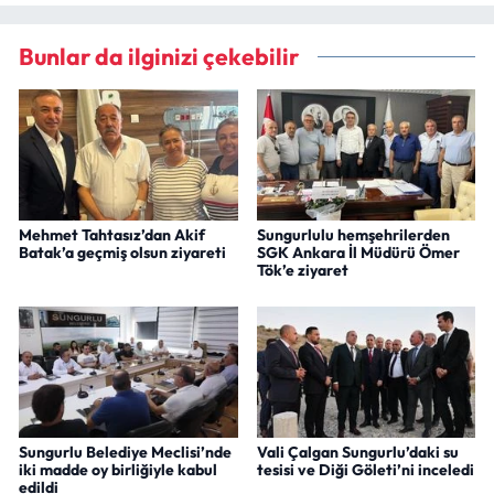
Bunlar da ilginizi çekebilir
Mehmet Tahtasız’dan Akif
Sungurlulu hemşehrilerden
Batak’a geçmiş olsun ziyareti
SGK Ankara İl Müdürü Ömer
Tök’e ziyaret
Sungurlu Belediye Meclisi’nde
Vali Çalgan Sungurlu’daki su
iki madde oy birliğiyle kabul
tesisi ve Diği Göleti’ni inceledi
edildi